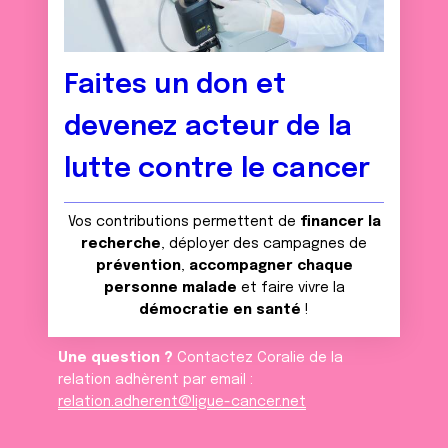
Faites un don et
devenez acteur de la
lutte contre le cancer
Vos contributions permettent de
financer la
recherche
, déployer des campagnes de
prévention
,
accompagner chaque
personne malade
et faire vivre la
démocratie en santé
!
Une question ?
Contactez Coralie de la
relation adhèrent par email :
relation.adherent@ligue-cancer.net