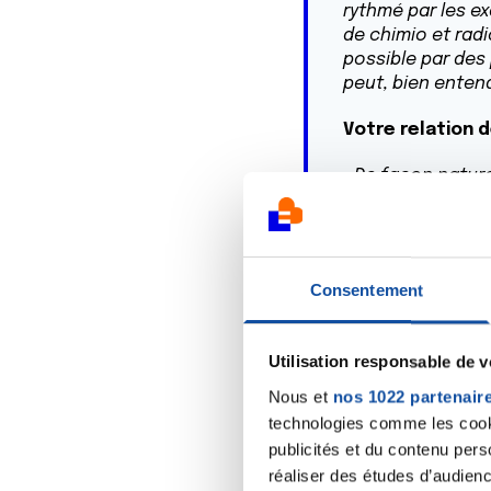
rythmé par les e
de chimio et radi
possible par des
peut, bien enten
Votre relation 
«
De façon natur
partagé ensembl
Comment avez-v
Consentement
«
Encore une fois
attentes. Elle m’a
En tant que pro
Utilisation responsable de 
accompagnement
Nous et
nos 1022 partenair
technologies comme les cooki
«
On me l’a propos
publicités et du contenu per
que cela aurait 
réaliser des études d’audienc
été très forte
. »