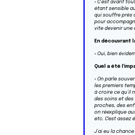
«
C’est avant tout
étant sensible a
qui souffre près 
pour accompagner
vite devenir une
En découvrant l
«
Oui, bien évide
Quel a été l'imp
«
On parle souven
les premiers temp
à croire ce qu’il
des soins et des
proches, des enf
on réexplique aux
etc. C'est assez
J’ai eu la chance