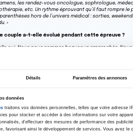
xamens, les rendez-vous oncologue, sophrologue, médec
othérapie, etc. Un rythme éprouvant qu’il faut rompre le
 parenthèses hors de l’univers médical : sorties, weeken
du
. »
de couple a-t-elle évolué pendant cette épreuve ?
elle oui. Nous nous sommes beaucoup rapprochés. Nous
e. Sans concessions
. »
ous trouvé votre place par rapport aux besoins de 
Détails
Paramètres des annonces
, en étant à l’écoute de ses inquiétudes, de sa souffranc
 laissé la place à la fois de conjoint et d’ange gardien si j
che aidant, avez-vous eu besoin d'un soutien ou d'un
vos données
 extérieur ?
es
traitons vos données personnelles, telles que votre adresse IP,
es pour stocker et accéder à des informations sur votre appareil
é à la clinique. J’ai réussi à faire face sans aide externe
sonnalisés, d'effectuer des mesures de performance des publicité
pu être un moment opportun pour relâcher une tension q
e, favorisant ainsi le développement de services. Vous avez le ch