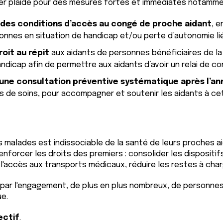
cer plaide pour des mesures fortes et immédiates notamme
 des conditions d’accès au congé de proche aidant
, e
onnes en situation de handicap et/ou perte d’autonomie liée
roit au répit
aux aidants de personnes bénéficiaires de la
dicap afin de permettre aux aidants d’avoir un relai de co
d’une consultation préventive systématique après l’a
s de soins, pour accompagner et soutenir les aidants à ce
malades est indissociable de la santé de leurs proches aid
enforcer les droits des premiers : consolider les dispositif
 l'accès aux transports médicaux, réduire les restes à char
par l'engagement, de plus en plus nombreux, de personne
ue.
ectif
.