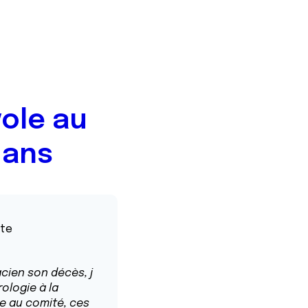
ole au
 ans
ste
acien son décès, j
rologie à la
ure au comité, ces