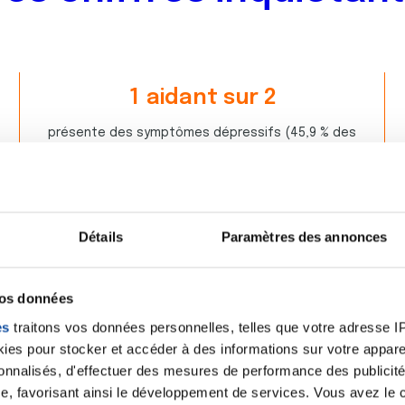
1
aidant sur
2
6
3
présente des symptômes dépressifs (45,9 % des
7
6
sondés).
1
6
6
3
7
6
3
2
Détails
Paramètres des annonces
6
3
7
8
1
0
vos données
7
1
es
traitons vos données personnelles, telles que votre adresse IP,
 quelques mots
5
0
es pour stocker et accéder à des informations sur votre appareil
7
4
sonnalisés, d'effectuer des mesures de performance des publicité
 auprès de plus
350 aidants de personnes diagnostiqu
3
9
e, favorisant ainsi le développement de services. Vous avez le ch