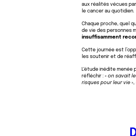
aux réalités vécues par
le cancer au quotidien.
Chaque proche, quel qu'i
de vie des personnes m
insuffisamment reco
Cette journée est l’op
les soutenir et de réaf
L'étude inédite menée p
réfléchir : «
on savait l
risques pour leur vie
»,
D