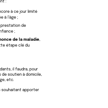
nt :
ncore à ce jour limité
 à l’âge ;
 prestation de
nfiance ;
nnonce de la maladie
,
tte étape clé du
ants, il faudra, pour
s de soutien à domicile,
ge, etc.
s souhaitant apporter