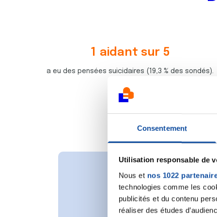
1
aidant sur
5
7
7
a eu des pensées suicidaires (19,3 % des sondés).
3
0
6
3
5
5
0
8
1
5
Consentement
2
3
4
6
2
0
Utilisation responsable de 
0
7
Nous et
nos 1022 partenair
*L'étude en
8
8
technologies comme les cooki
3
6
publicités et du contenu per
Cette enquête menée
3
4
réaliser des études d’audienc