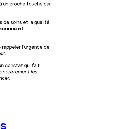
n à un proche touché par
s de soins et la qualité
éconnu et
e rappeler l’urgence de
ur.
un constat qui fait
 concrètement les
ncer.
ts