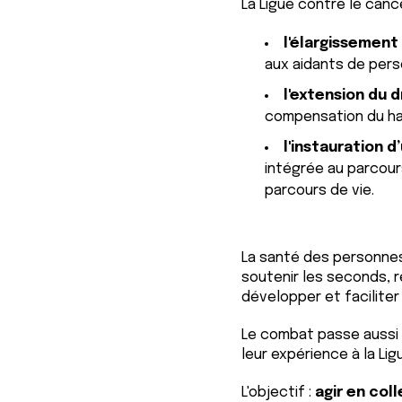
e
La Ligue contre le can
n
l'élargissement
t
aux aidants de pers
e
m
l'extension du d
e
compensation du han
n
l'instauration 
t
intégrée au parcour
parcours de vie.
La santé des personnes 
soutenir les seconds, r
développer et faciliter
Le combat passe aussi 
leur expérience à la Lig
L'objectif :
agir en coll