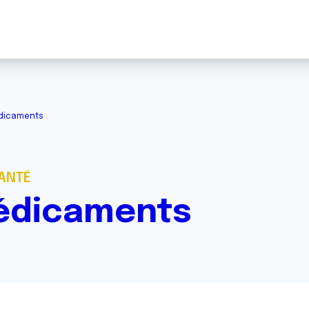
dicaments
SANTÉ
édicaments