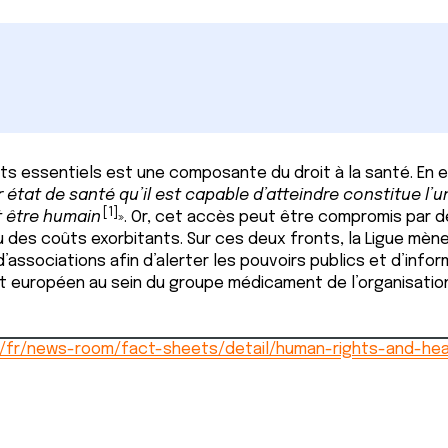
 essentiels est une composante du droit à la santé. En ef
état de santé qu’il est capable d’atteindre constitue l’u
[1]
 être humain
». Or, cet accès peut être compromis par 
 des coûts exorbitants. Sur ces deux fronts, la Ligue mèn
d’associations afin d’alerter les pouvoirs publics et d’infor
t européen au sein du groupe médicament de l’organisati
t/fr/news-room/fact-sheets/detail/human-rights-and-hea