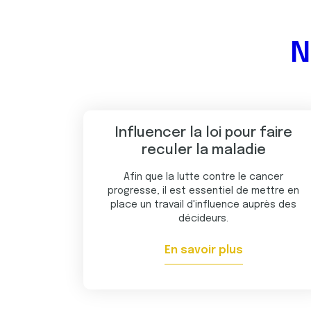
e
n
t
N
e
m
e
n
t
Influencer la loi pour faire
reculer la maladie
Afin que la lutte contre le cancer
progresse, il est essentiel de mettre en
place un travail d'influence auprès des
décideurs.
En savoir plus