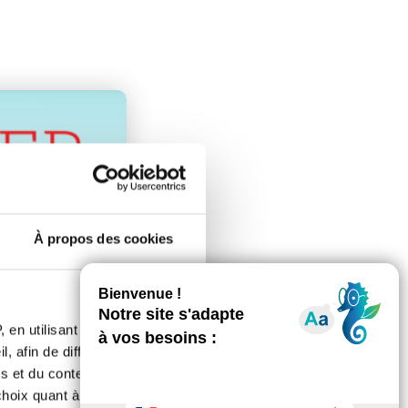
À propos des cookies
 en utilisant des
, afin de diffuser des
s et du contenu, ainsi que de
oix quant à l'utilisation de
tion du paquet