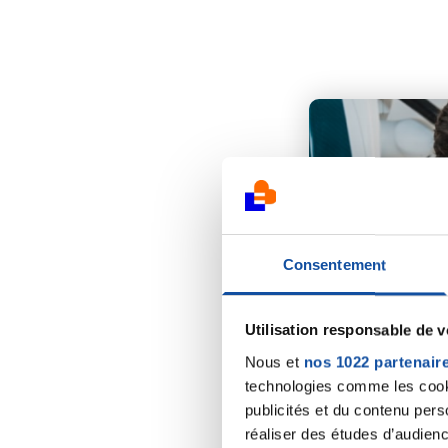
Consentement
Utilisation responsable de 
Nous et
nos 1022 partenair
26 JUIN 2023
technologies comme les cooki
publicités et du contenu per
PLAIDOYER
réaliser des études d’audienc
Mobilisons-no