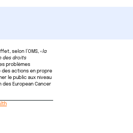
fet, selon l’OMS, «
la
n des droits
des problèmes
e des actions en propre
mer le public aux niveau
on des European Cancer
lth