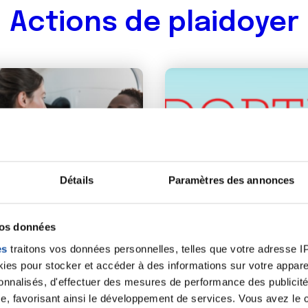
Actions de plaidoyer
Détails
Paramètres des annonces
vos données
es
traitons vos données personnelles, telles que votre adresse IP,
26 JUIN 2023
es pour stocker et accéder à des informations sur votre appareil
sonnalisés, d'effectuer des mesures de performance des publicité
PLAIDOYER
e, favorisant ainsi le développement de services. Vous avez le ch
us contre les pénuries
Tabac : pour l'instaura