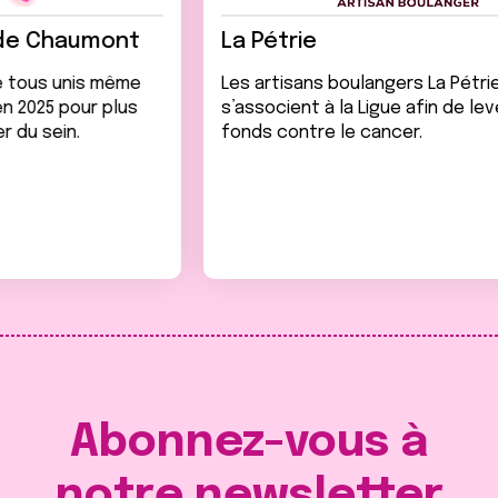
e
MGEN
s boulangers La Pétrie
Historiquement en
 à la Ligue afin de lever des
droits et de l’égal
re le cancer.
femmes, MGEN se m
Ligue contre le can
prévention des can
recherche.
Abonnez-vous à
notre newsletter