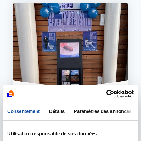
Image
13 AVRIL 2026
Mars Bleu : La Citédo de Sochaux
Consentement
Détails
Paramètres des annonces
s'affiche aux couleurs de la Ligue
Pendant tout le mois de mars, la Citédo de
Sochaux a choisi de soutenir activement notre
Utilisation responsable de vos données
campagne de prévention contre le cancer