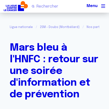
Men
Ligue nationale
25M - Doubs (Montbéliard)
Nos partenair
Mars bleu à
l'HNFC : retour sur
une soirée
d'information et
de prévention