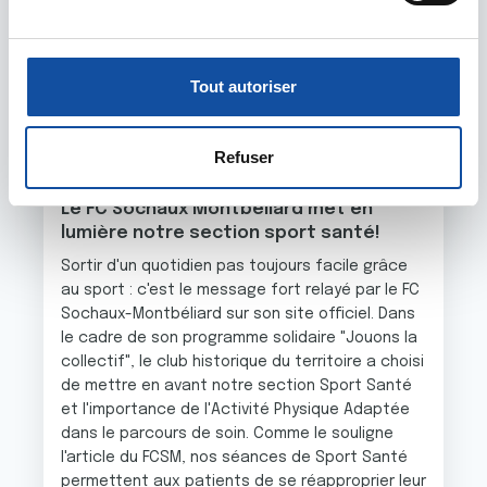
(empreintes digitales).
u
c
Pour en savoir plus sur le traitement de vos données
o
personnelles et définir vos préférences, reportez-vous à
Tout autoriser
n
la
section « Détails »
. Vous pouvez modifier ou retirer
s
votre consentement à tout moment à partir de la
e
déclaration sur les cookies.
Refuser
09 AVRIL 2026
n
t
Les cookies nous permettent de personnaliser le contenu
Le FC Sochaux Montbéliard met en
e
lumière notre section sport santé!
et les annonces, d'offrir des fonctionnalités relatives aux
m
médias sociaux et d'analyser notre trafic. Nous
Sortir d'un quotidien pas toujours facile grâce
e
partageons également des informations sur l'utilisation de
au sport : c'est le message fort relayé par le FC
n
notre site avec nos partenaires de médias sociaux, de
Sochaux-Montbéliard sur son site officiel. Dans
t
publicité et d'analyse, qui peuvent combiner celles-ci
le cadre de son programme solidaire "Jouons la
collectif", le club historique du territoire a choisi
avec d'autres informations que vous leur avez fournies
de mettre en avant notre section Sport Santé
ou qu'ils ont collectées lors de votre utilisation de leurs
et l'importance de l'Activité Physique Adaptée
services.
dans le parcours de soin. Comme le souligne
l'article du FCSM, nos séances de Sport Santé
permettent aux patients de se réapproprier leur