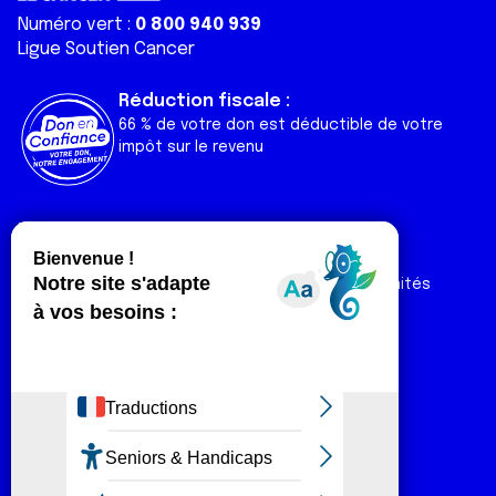
Numéro vert :
0 800 940 939
Ligue Soutien Cancer
Réduction fiscale :
66 % de votre don est déductible de votre
impôt sur le revenu
Liens utiles
Espaces
Nos actualités
Forum
Nos publications
Espace Ligue & comités
Contact
Espace chercheur
Devenir partenaire
Espace presse
Magazine Vivre
Intranet
Réseaux sociaux