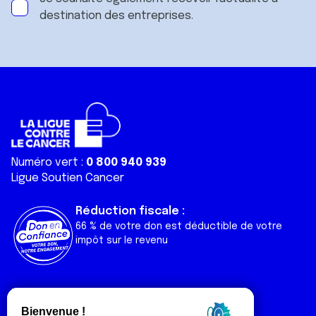
destination des entreprises.
Numéro vert :
0 800 940 939
Ligue Soutien Cancer
Réduction fiscale :
66 % de votre don est déductible de votre
impôt sur le revenu
Liens utiles
Espaces
Nos actualités
Forum