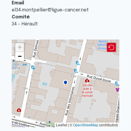
Email
el34.montpellier@ligue-cancer.net
Comité
34 - Hérault
+
−
Leaflet | ©
OpenStreetMap
contributors