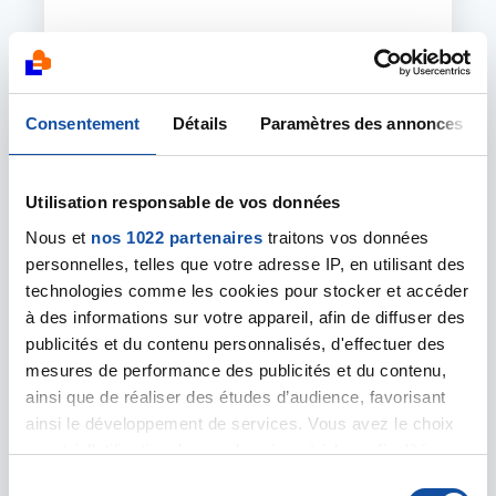
Ligue Infos Avril 2026
En savoir plus
Consentement
Détails
Paramètres des annonces
Image
Utilisation responsable de vos données
Nous et
nos 1022 partenaires
traitons vos données
personnelles, telles que votre adresse IP, en utilisant des
technologies comme les cookies pour stocker et accéder
à des informations sur votre appareil, afin de diffuser des
publicités et du contenu personnalisés, d'effectuer des
mesures de performance des publicités et du contenu,
ainsi que de réaliser des études d’audience, favorisant
ainsi le développement de services. Vous avez le choix
quant à l'utilisation de vos données et à leurs finalités.
19 AVRIL 2026
Vous pouvez modifier ou retirer votre consentement à
S