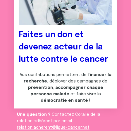
Faites un don et
devenez acteur de la
lutte contre le cancer
Vos contributions permettent de
financer la
recherche
, déployer des campagnes de
prévention
,
accompagner chaque
personne malade
et faire vivre la
démocratie en santé
!
Une question ?
Contactez Coralie de la
relation adhèrent par email :
relation.adherent@ligue-cancer.net