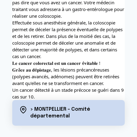
pas dire que vous avez un cancer. Votre médecin 
traitant vous adressera à un gastro-entérologue pour 
réaliser une coloscopie. 
Effectuée sous anesthésie générale, la coloscopie 
permet de déceler la présence éventuelle de polypes 
et de les retirer. Dans plus de la moitié des cas, la 
coloscopie permet de déceler une anomalie et de 
détecter une majorité de polypes, et dans certains 
cas un cancer.
𝐋𝐞 𝐜𝐚𝐧𝐜𝐞𝐫 𝐜𝐨𝐥𝐨𝐫𝐞𝐜𝐭𝐚𝐥 𝐞𝐬𝐭 𝐮𝐧 𝐜𝐚𝐧𝐜𝐞𝐫 é𝐯𝐢𝐭𝐚𝐛𝐥𝐞 ! 
𝐆𝐫â𝐜𝐞 𝐚𝐮 𝐝é𝐩𝐢𝐬𝐭𝐚𝐠𝐞, les lésions précancéreuses 
(polypes avancés, adénomes) peuvent être retirées 
avant qu'elles ne se transforment en cancer.
Un cancer détecté à un stade précoce se guéri dans 9 
cas sur 10.
> MONTPELLIER - Comité
départemental