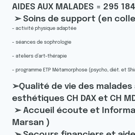
AIDES AUX MALADES = 295 184
➢ Soins de support (en coll
- activité physique adaptée
- séances de sophrologie
- ateliers d’art-thérapie
- programme ETP Métamorphose (psycho, diét. et Sh
➢Qualité de vie des malades à
esthétiques CH DAX et CH M
➢ Accueil écoute et Inform
Marsan )
➢ Secours financiers et aid