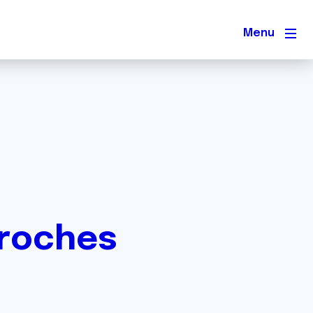
Men
proches