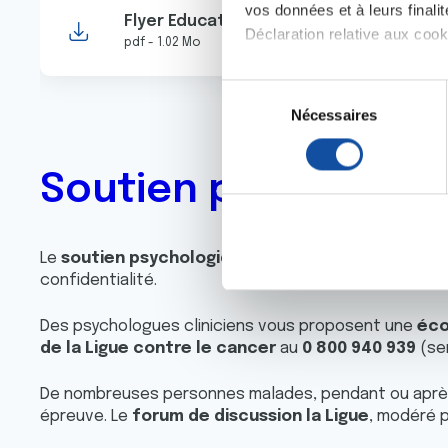
vos données et à leurs final
Flyer Education Thérapeutique du Pati
Déclaration relative aux cooki
pdf - 1.02 Mo
Si vous le permettez, nous a
S
Collecter des informa
Nécessaires
é
Identifier votre appar
l
digitales).
e
Soutien psychologi
Pour en savoir plus sur le tr
c
Détails »
. Vous pouvez modifi
t
i
Les cookies nous permettent d
Le
soutien psychologique
vous aide, de façon indiv
o
confidentialité.
sociaux et d'analyser notre t
n
partenaires de médias sociaux
d
Des psychologues cliniciens vous proposent une
éco
vous leur avez fournies ou qu'
u
de la Ligue contre le cancer
au
0 800 940 939
(ser
c
o
De nombreuses personnes malades, pendant ou après 
n
épreuve. Le
forum de discussion la Ligue
, modéré 
s