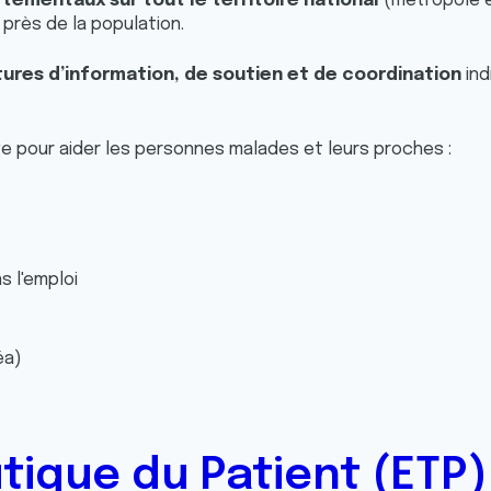
tementaux sur tout le territoire national
(métropole e
 près de la population.
ures d’information, de soutien et de coordination
ind
ge pour aider les personnes malades et leurs proches :
 l'emploi
éa)
ique du Patient (ETP)