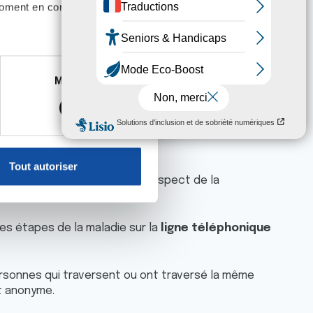
moment en consultant la
es à plusieurs mètres près
Marketing
s spécifiques (empreintes
, reportez-vous à la
section «
claration sur les cookies.
Tout autoriser
nnalités relatives aux médias
s liées à la maladie dans le respect de la
on de notre site avec nos
 d'autres informations que
les étapes de la maladie sur la
ligne téléphonique
sonnes qui traversent ou ont traversé la même
t anonyme.