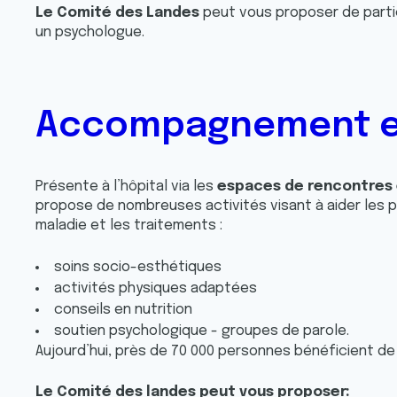
e
Le Comité des Landes
peut vous proposer de part
n
un psychologue.
t
e
m
e
Accompagnement en
n
t
Présente à l’hôpital via les
espaces de rencontres e
propose de nombreuses activités visant à aider les
maladie et les traitements :
soins socio-esthétiques
activités physiques adaptées
conseils en nutrition
soutien psychologique - groupes de parole.
Aujourd’hui, près de 70 000 personnes bénéficient de
Le Comité des landes peut vous proposer: