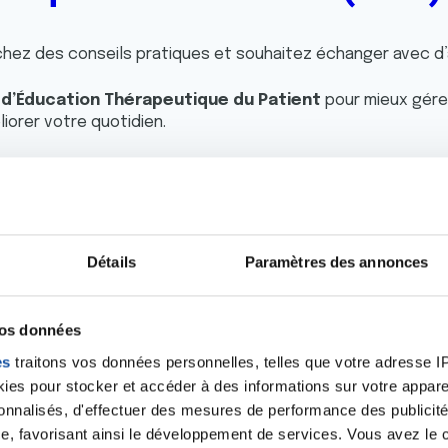
rchez des conseils pratiques et souhaitez échanger avec d
s d’Éducation Thérapeutique du Patient
pour mieux gérer
iorer votre quotidien.
ité de vie pendant et après les traitements
en échange
eprésentations et celles de son entourage
Détails
Paramètres des annonces
mps adapté en favorisant la détente
vos données
ons ensemble vos besoins et établirons un
programme pers
es
traitons vos données personnelles, telles que votre adresse IP,
es pour stocker et accéder à des informations sur votre appareil
ipe pluridisciplinaire formée
:
diététicienne
, une psyc
sonnalisés, d'effectuer des mesures de performance des publicité
e, favorisant ainsi le développement de services. Vous avez le ch