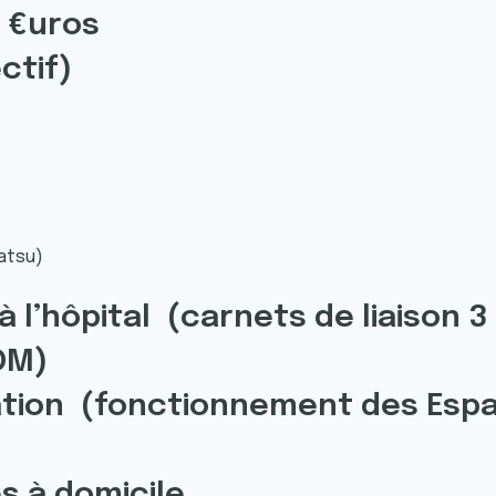
 €uros
ectif)
iatsu)
 l’hôpital (carnets de liaison 3
DM)
ation (fonctionnement des Espa
es à domicile