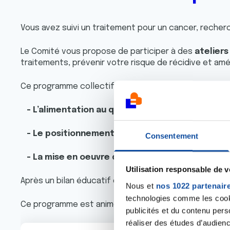
Vous avez suivi un traitement pour un cancer, reche
Le Comité vous propose de participer à des
atelier
traitements, prévenir votre risque de récidive et amél
Ce programme collectif vise à
améliorer votre qual
- L’alimentation au quotidien
- Le positionnement face à la maladie, à ses r
Consentement
- La mise en oeuvre d'une activité et ou un te
Utilisation responsable de 
Après un bilan éducatif d’une heure, nous identifier
Nous et
nos 1022 partenair
technologies comme les cooki
Ce programme est animé et accompagné par une
équ
publicités et du contenu per
réaliser des études d’audienc