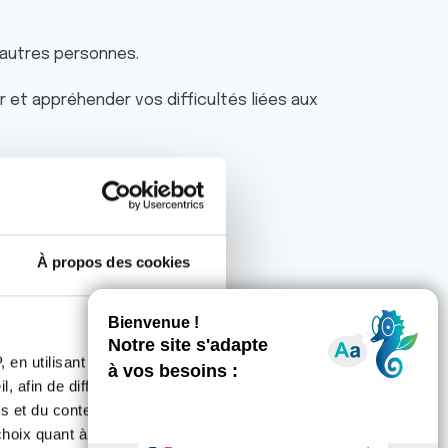
’autres personnes.
 et appréhender vos difficultés liées aux
ant sur :
À propos des cookies
onnalisé
pour déterminer vos séances.
 en utilisant des
, afin de diffuser des
hologue clinicienne, une usager-partenaire.
s et du contenu, ainsi que de
oix quant à l'utilisation de