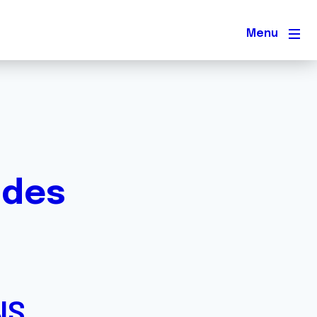
Men
ndes
NS