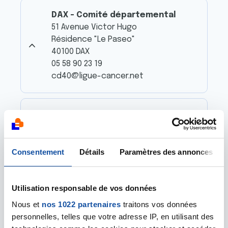
DAX - Comité départemental
51 Avenue Victor Hugo
Résidence "Le Paseo"
40100 DAX
05 58 90 23 19
cd40@ligue-cancer.net
MONT DE MARSAN - 36 rue
Martinon
36 rue Martinon
40000 MONT DE MARSAN
Consentement
Détails
Paramètres des annonces
05 58 90 98 88
Utilisation responsable de vos données
PEYREHORADE - 156 route de
Nous et
nos 1022 partenaires
traitons vos données
Mahoumic
personnelles, telles que votre adresse IP, en utilisant des
156 route de Mahoumic