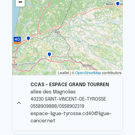
−
Leaflet | ©
OpenStreetMap
contributors
CCAS - ESPACE GRAND TOURREN
allée des Magnolias
40230 SAINT-VINCENT-DE-TYROSSE
0558909888/0558902319
espace-ligue-tyrosse.cd40@ligue-
cancer.net