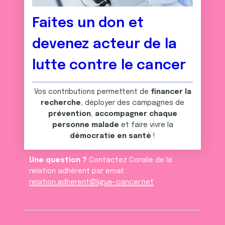
Faites un don et
devenez acteur de la
lutte contre le cancer
Vos contributions permettent de
financer la
recherche
, déployer des campagnes de
prévention
,
accompagner chaque
personne malade
et faire vivre la
démocratie en santé
!
Une question ?
Contactez Coralie de la
relation adhèrent par email :
relation.adherent@ligue-cancer.net