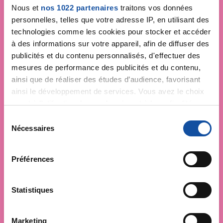
Nous et
nos 1022 partenaires
traitons vos données
personnelles, telles que votre adresse IP, en utilisant des
technologies comme les cookies pour stocker et accéder
à des informations sur votre appareil, afin de diffuser des
publicités et du contenu personnalisés, d'effectuer des
mesures de performance des publicités et du contenu,
ainsi que de réaliser des études d’audience, favorisant
ainsi le développement de services. Vous avez le choix
quant à l'utilisation de vos données et à leurs finalités.
Vous pouvez modifier ou retirer votre consentement à
S
tout moment en consultant la Déclaration relative aux
Nécessaires
é
cookies ou en cliquant sur l'icône de confidentialité.
l
e
Préférences
Si vous le permettez, nous aimerions également :
c
Collecter des informations sur votre localisation
t
géographique qui peuvent être précises à plusieurs
i
Statistiques
mètres près
o
Identifier votre appareil en l'analysant activement
n
Marketing