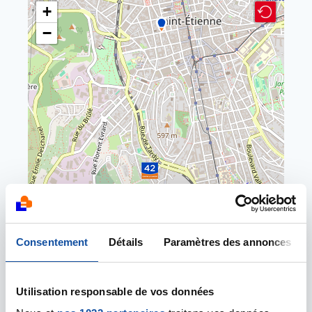
+
−
Leaflet | ©
OpenStreetMap
contributors
Centre Instant Présent
7 place Jean Plotton
Consentement
Détails
Paramètres des annonces
42000 Saint Etienne
04 77 32 32 85
Utilisation responsable de vos données