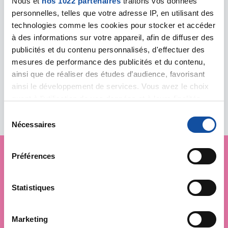
Nous et
nos 1022 partenaires
traitons vos données
SAINT-ETIENNE - Comité
personnelles, telles que votre adresse IP, en utilisant des
départemental
technologies comme les cookies pour stocker et accéder
4 rue Emile Noirot
à des informations sur votre appareil, afin de diffuser des
42100 SAINT-ETIENNE
publicités et du contenu personnalisés, d'effectuer des
04 77 32 40 55
mesures de performance des publicités et du contenu,
cd42@ligue-cancer.net
ainsi que de réaliser des études d’audience, favorisant
ainsi le développement de services. Vous avez le choix
quant à l'utilisation de vos données et à leurs finalités.
Vous pouvez modifier ou retirer votre consentement à
S
tout moment en consultant la Déclaration relative aux
Nécessaires
é
cookies ou en cliquant sur l'icône de confidentialité.
l
e
Préférences
Si vous le permettez, nous aimerions également :
c
Je soutiens
la Ligue
Collecter des informations sur votre localisation
t
géographique qui peuvent être précises à plusieurs
i
Statistiques
contre le cancer
mètres près
o
Identifier votre appareil en l'analysant activement
n
Marketing
pour en relever les caractéristiques spécifiques
d