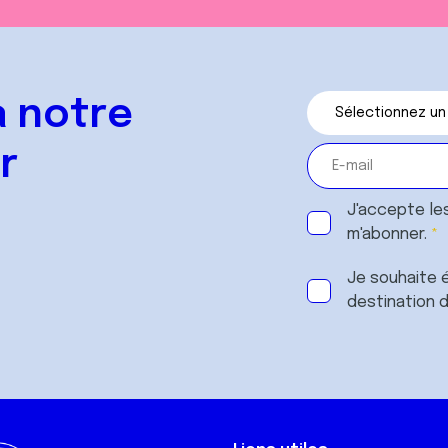
 notre
r
J'accepte le
m'abonner.
Je souhaite é
destination 