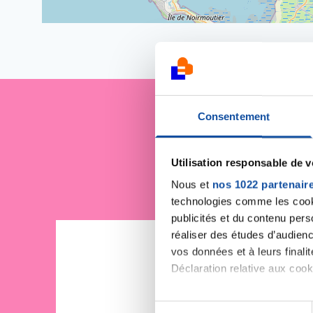
Consentement
Je sout
Utilisation responsable de 
Nous et
nos 1022 partenair
technologies comme les cooki
publicités et du contenu per
réaliser des études d’audienc
vos données et à leurs final
Déclaration relative aux cooki
Si vous le permettez, nous a
S