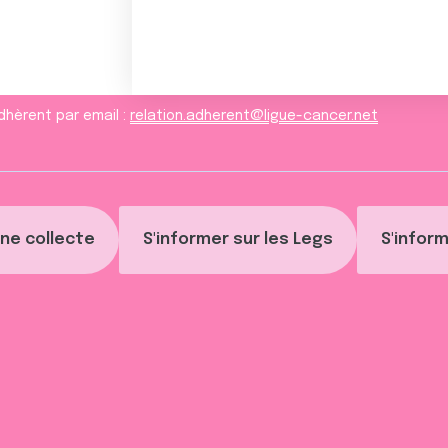
dhèrent par email :
relation.adherent@ligue-cancer.net
ne collecte
S'informer sur les Legs
S'inform