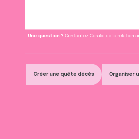
m
e
n
t
Une question ?
Contactez Coralie de la relation a
Créer une quête décès
Organiser u