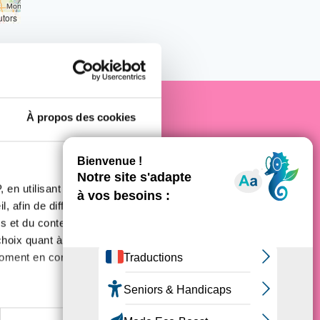
utors
À propos des cookies
e cancer
 en utilisant des
, afin de diffuser des
s et du contenu, ainsi que de
oix quant à l'utilisation de
moment en consultant la