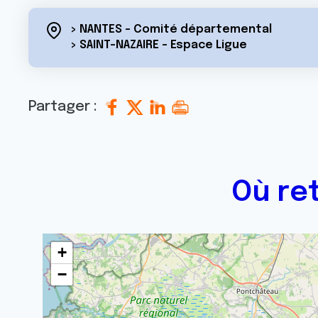
> NANTES - Comité départemental
> SAINT-NAZAIRE - Espace Ligue
Partager :
Où re
+
−