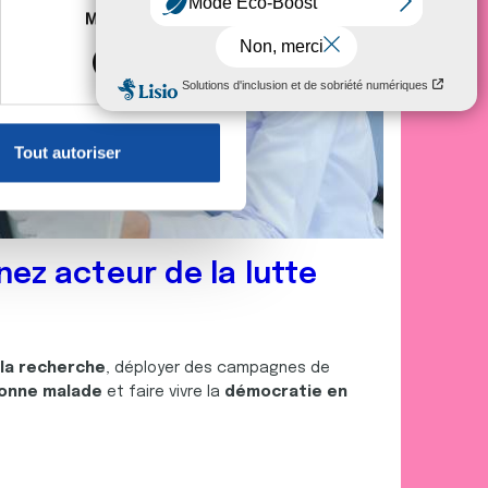
es à plusieurs mètres près
Marketing
s spécifiques (empreintes
, reportez-vous à la
section «
claration sur les cookies.
Tout autoriser
nnalités relatives aux médias
on de notre site avec nos
 d'autres informations que
nez acteur de la lutte
 la recherche
, déployer des campagnes de
onne malade
et faire vivre la
démocratie en