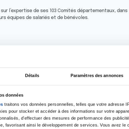
 sur l’expertise de ses 103 Comités départementaux, dans 
urs équipes de salariés et de bénévoles.
ion des usagers
Détails
Paramètres des annonces
vos données
es
traitons vos données personnelles, telles que votre adresse IP,
es pour stocker et accéder à des informations sur votre appareil
 permet à la Ligue contre le cancer de représenter les usa
sonnalisés, d'effectuer des mesures de performance des publicité
ères ou de santé publique. Les Comités départementaux bé
e, favorisant ainsi le développement de services. Vous avez le ch
ent national de la Ligue. Ainsi, la Ligue compte environ 4