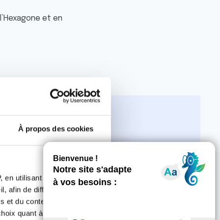
l’Hexagone et en
À propos des cookies
 en utilisant des
, afin de diffuser des
gers dans les
s et du contenu, ainsi que de
néficient
oix quant à l'utilisation de
00 représentants des