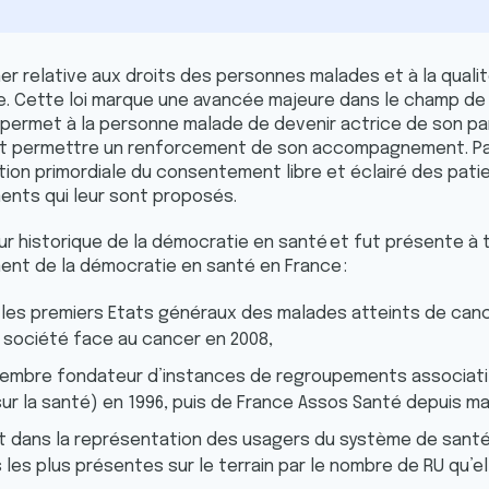
hner relative aux droits des personnes malades et à la qual
. Cette loi marque une avancée majeure dans le champ de
le permet à la personne malade de devenir actrice de son p
t permettre un renforcement de son accompagnement. Par a
otion primordiale du consentement libre et éclairé des pat
ents qui leur sont proposés.
eur historique de la démocratie en santé et fut présente à
ent de la démocratie en santé en France :
 les premiers Etats généraux des malades atteints de canc
a société face au cancer en 2008,
embre fondateur d’instances de regroupements associatifs 
 sur la santé) en 1996, puis de France Assos Santé depuis m
t dans la représentation des usagers du système de santé, 
 les plus présentes sur le terrain par le nombre de RU qu’e