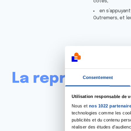
côtés,
en s’appuyant
Outremers, et le
La représentat
Consentement
Utilisation responsable de 
Nous et
nos 1022 partenair
technologies comme les cooki
L’agrément national
publicités et du contenu per
instances hospitali
réaliser des études d’audienc
également de l’agrém