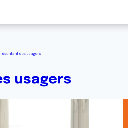
résentant des usagers
es usagers