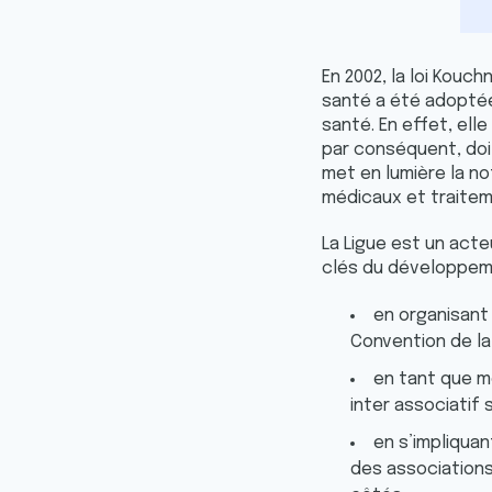
En 2002, la loi Kouc
santé a été adoptée
santé. En effet, el
par conséquent, doi
met en lumière la n
médicaux et traitem
La Ligue est un act
clés du développem
en organisant
Convention de l
en tant que m
inter associatif
en s’impliquan
des associations