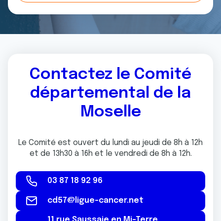
t
publicité et d'analyse, qui peuvent combiner celles-ci
avec d'autres informations que vous leur avez fournies
ou qu'ils ont collectées lors de votre utilisation de leurs
services.
Contactez le Comité
départemental de la
Moselle
Le Comité est ouvert du lundi au jeudi de 8h à 12h
et de 13h30 à 16h et le vendredi de 8h à 12h.
03 87 18 92 96
cd57@ligue-cancer.net
11 rue Saussaie en Mi-Terre