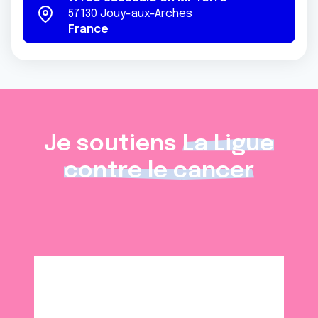
57130
Jouy-aux-Arches
France
Je soutiens
La Ligue
contre le cancer