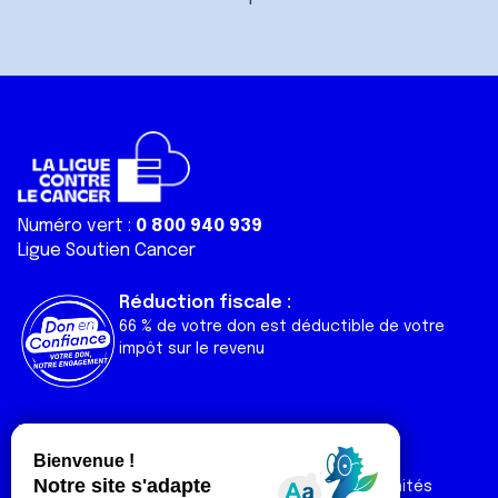
Numéro vert :
0 800 940 939
Ligue Soutien Cancer
Réduction fiscale :
66 % de votre don est déductible de votre
impôt sur le revenu
Liens utiles
Espaces
Nos actualités
Forum
Nos publications
Espace Ligue & comités