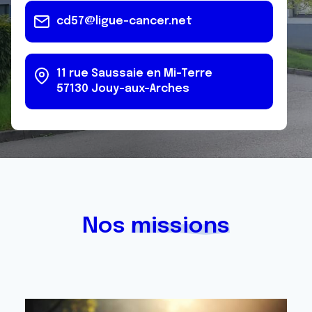
cd57@ligue-cancer.net
11 rue Saussaie en Mi-Terre
57130
Jouy-aux-Arches
Nos
missions