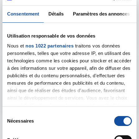
Consentement
Détails
Paramètres des annonces
Activités physiques adaptées
Utilisation responsable de vos données
Découvrir
Nous et
nos 1022 partenaires
traitons vos données
personnelles, telles que votre adresse IP, en utilisant des
technologies comme les cookies pour stocker et accéder
à des informations sur votre appareil, afin de diffuser des
publicités et du contenu personnalisés, d'effectuer des
mesures de performance des publicités et du contenu,
Informations
ainsi que de réaliser des études d’audience, favorisant
ainsi le développement de services. Vous avez le choix
Découvrir
quant à l'utilisation de vos données et à leurs finalités.
Vous pouvez modifier ou retirer votre consentement à
S
tout moment en consultant la Déclaration relative aux
Nécessaires
é
cookies ou en cliquant sur l'icône de confidentialité.
l
Découvrir tous nos accompagnements
e