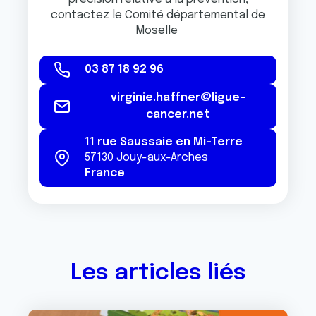
contactez le Comité départemental de
Moselle
03 87 18 92 96
virginie.haffner@ligue-
cancer.net
11 rue Saussaie en Mi-Terre
57130
Jouy-aux-Arches
France
Les articles liés