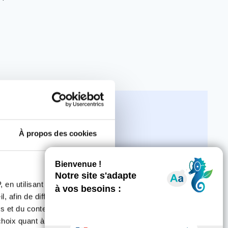
À propos des cookies
 en utilisant des
, afin de diffuser des
s et du contenu, ainsi que de
entaire », ainsi que
oix quant à l'utilisation de