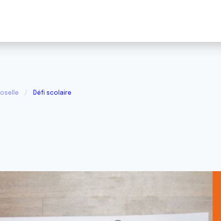
oselle
Défi scolaire