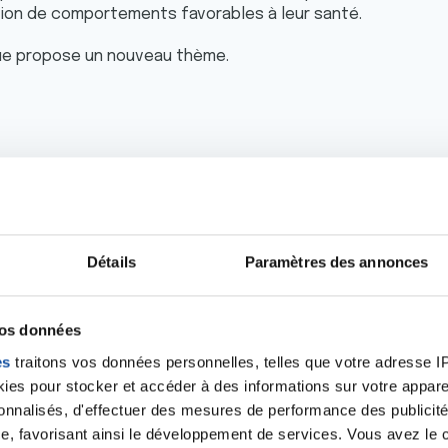
ption de comportements favorables à leur santé.
gue propose un nouveau thème.
ion artistique
Détails
Paramètres des annonces
vos données
es
traitons vos données personnelles, telles que votre adresse IP,
haque année à tous les élèves des cycles 1, 2 et 3.
es pour stocker et accéder à des informations sur votre appareil
sonnalisés, d'effectuer des mesures de performance des publicité
ent toutes les sections des niveaux « maternelle » et « élém
e, favorisant ainsi le développement de services. Vous avez le ch
sse de 6ème, des écoles publiques et privées :