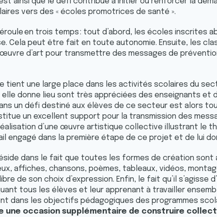
’est ainsi que le défi contribue à initier ou renforcer la dé
aires vers des « écoles promotrices de santé ».
déroule en trois temps : tout d’abord, les écoles inscrites a
. Cela peut être fait en toute autonomie. Ensuite, les cla
œuvre d’art pour transmettre des messages de prévention 
ue tient une large place dans les activités scolaires du sec
s elle donne lieu sont très appréciées des enseignants et 
 dans un défi destiné aux élèves de ce secteur est alors tout
onstitue un excellent support pour la transmission des mess
réalisation d’une œuvre artistique collective illustrant le
ail engagé dans la première étape de ce projet et de lui do
i réside dans le fait que toutes les formes de création sont
jeux, affiches, chansons, poèmes, tableaux, vidéos, montag
ibre de son choix d’expression. Enfin, le fait qu’il s’agisse d’
iquant tous les élèves et leur apprenant à travailler ensembl
nt dans les objectifs pédagogiques des programmes scola
sse une occasion supplémentaire de construire collec