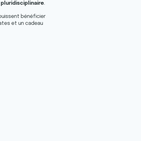
pluridisciplinaire
.
uissent bénéficier
réates et un cadeau
ents