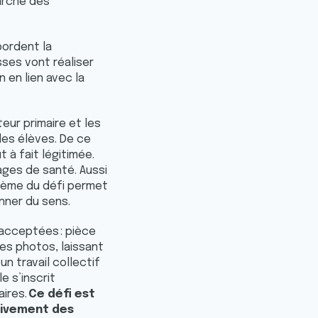
marche des
bordent la
sses vont réaliser
en lien avec la
teur primaire et les
des élèves. De ce
 à fait légitimée.
ages de santé. Aussi
 thème du défi permet
nner du sens.
 acceptées : pièce
es photos, laissant
un travail collectif
e s’inscrit
ires.
Ce défi est
tivement des