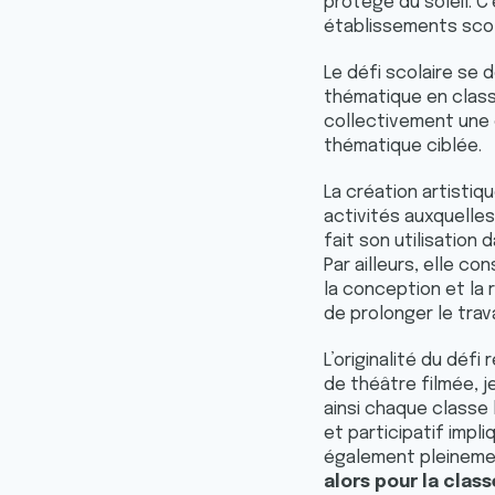
protégé du soleil. C
e
établissements scol
n
t
Le défi scolaire se 
e
thématique en classe
m
collectivement une 
e
thématique ciblée.
n
t
La création artistiq
activités auxquelle
fait son utilisation
Par ailleurs, elle c
la conception et la 
de prolonger le trav
L’originalité du déf
de théâtre filmée, 
ainsi chaque classe l
et participatif impl
également pleineme
alors pour la cla