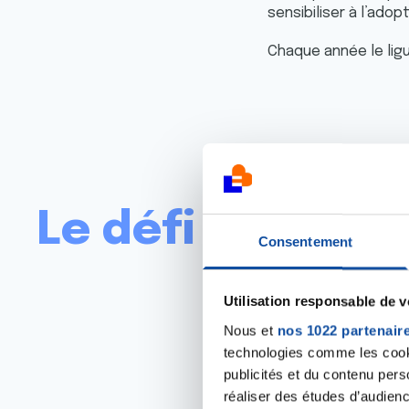
sensibiliser à l’ado
Chaque année le li
Le défi de créat
Consentement
Utilisation responsable de 
Nous et
nos 1022 partenair
Le défi est ouvert c
technologies comme les cooki
publicités et du contenu per
Ces 3 cycles concern
réaliser des études d’audienc
le niveau de la cla