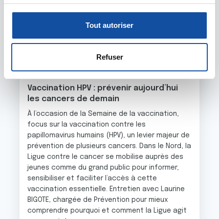
c
Pour en savoir plus sur le traitement de vos données
o
personnelles et définir vos préférences, reportez-vous à
Tout autoriser
n
la
section « Détails »
. Vous pouvez modifier ou retirer
s
votre consentement à tout moment à partir de la
20 AVRIL 2026
e
déclaration sur les cookies.
Refuser
n
PRÉVENTION
t
Les cookies nous permettent de personnaliser le contenu
Vaccination HPV : prévenir aujourd’hui
e
et les annonces, d'offrir des fonctionnalités relatives aux
les cancers de demain
m
médias sociaux et d'analyser notre trafic. Nous
e
À l’occasion de la Semaine de la vaccination,
partageons également des informations sur l'utilisation de
focus sur la vaccination contre les
n
notre site avec nos partenaires de médias sociaux, de
papillomavirus humains (HPV), un levier majeur de
t
publicité et d'analyse, qui peuvent combiner celles-ci
prévention de plusieurs cancers. Dans le Nord, la
avec d'autres informations que vous leur avez fournies
Ligue contre le cancer se mobilise auprès des
ou qu'ils ont collectées lors de votre utilisation de leurs
jeunes comme du grand public pour informer,
services.
sensibiliser et faciliter l’accès à cette
vaccination essentielle. Entretien avec Laurine
BIGOTE, chargée de Prévention pour mieux
comprendre pourquoi et comment la Ligue agit