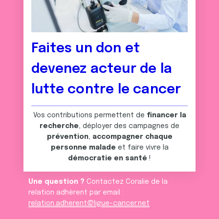
Faites un don et
devenez acteur de la
lutte contre le cancer
Vos contributions permettent de
financer la
recherche
, déployer des campagnes de
prévention
,
accompagner chaque
personne malade
et faire vivre la
démocratie en santé
!
Une question ?
Contactez Coralie de la
relation adhèrent par email :
relation.adherent@ligue-cancer.net