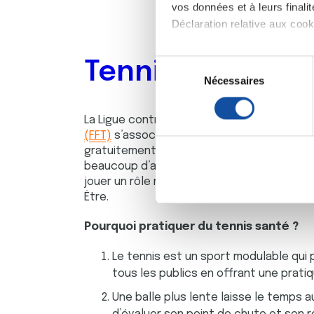
vos données et à leurs final
Déclaration relative aux cooki
Si vous le permettez, nous a
Tennis Santé
S
Collecter des informa
Nécessaires
é
Identifier votre appar
l
digitales).
e
La Ligue contre le cancer et
la Fédération 
Pour en savoir plus sur le tr
c
(FFT)
s’associent pour permettre aux patie
Détails »
. Vous pouvez modifi
t
gratuitement de séances de tennis santé.
i
beaucoup d’atouts,
la FFT
en fait une prior
Les cookies nous permettent d
jouer un rôle majeur dans le développemen
o
Être.
sociaux et d'analyser notre t
n
partenaires de médias sociaux
d
Pourquoi pratiquer du tennis santé ?
vous leur avez fournies ou qu'
u
c
Le tennis est un sport modulable qui
o
tous les publics en offrant une prati
n
Une balle plus lente laisse le temps 
s