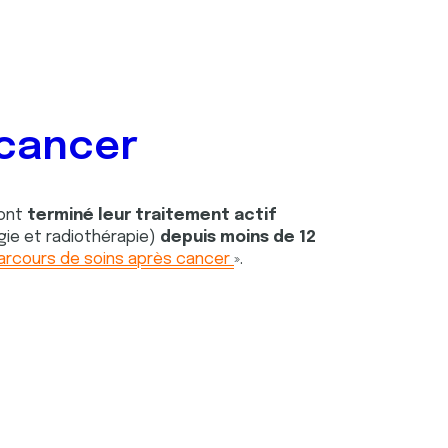
-cancer
 ont
terminé leur traitement actif
rgie et radiothérapie)
depuis moins de 12
arcours de soins après cancer
».