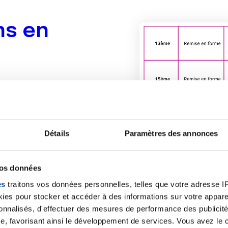
ns en
cer et la Mairie de
nt de séances
fférents
Détails
Paramètres des annonces
 de Asma IDOUMNNOU
:
vos données
ncer.net
es
traitons vos données personnelles, telles que votre adresse IP,
es pour stocker et accéder à des informations sur votre appareil
sonnalisés, d'effectuer des mesures de performance des publicité
e, favorisant ainsi le développement de services. Vous avez le ch