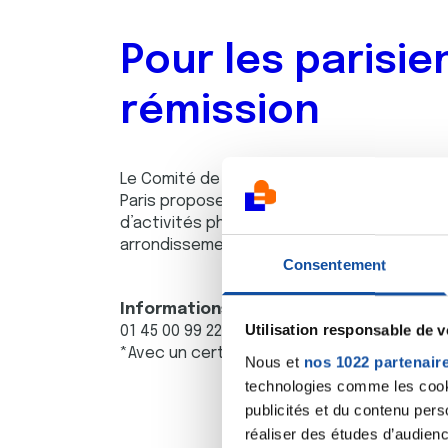
Pour les parisie
rémission
Le Comité de Paris de la Ligue contre le can
Paris proposent de bénéficier gratuiteme
d’activités physiques et sportives dans di
arrondissements de la capitale.
Consentement
Informations et inscriptions auprès
Utilisation responsable de 
01 45 00 99 22 ou
asma.idoumnnou@ligue-ca
*Avec un certificat médical
Nous et
nos 1022 partenair
technologies comme les cooki
publicités et du contenu per
réaliser des études d’audienc