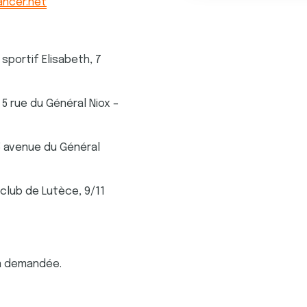
ncer.net
sportif Elisabeth
,
7
P, 5 rue du Général Niox –
15 avenue du Général
 club de Lutèce, 9/11
a demandée.