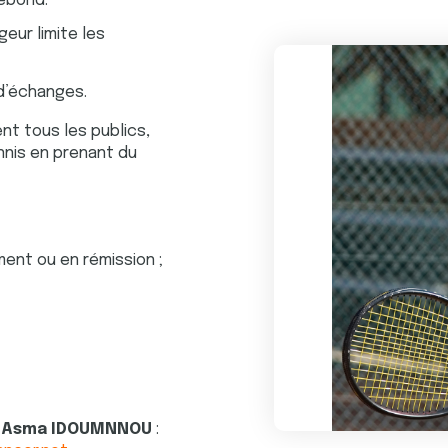
rebond.
geur limite les
n d’échanges.
t tous les publics,
ennis en prenant du
ment ou en rémission ;
 de Asma IDOUMNNOU
: