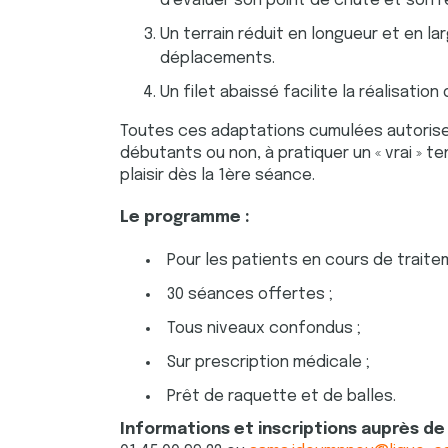
d’évaluer son point de chute et son 
e
n
Un terrain réduit en longueur et en lar
t
déplacements.
e
Un filet abaissé facilite la réalisatio
m
e
Toutes ces adaptations cumulées autorisen
n
débutants ou non, à pratiquer un « vrai » t
t
plaisir dès la 1ère séance.
Le programme :
Pour les patients en cours de traite
30 séances offertes ;
Tous niveaux confondus ;
Sur prescription médicale ;
Prêt de raquette et de balles.
Informations et inscriptions auprès