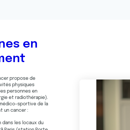
nes en
ment
ancer propose de
vités physiques
 les personnes en
gie et radiothérapie).
 médico-sportive de la
t un cancer :
3h dans les locaux du
9 Paris (station Porte