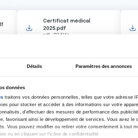
Certificat médical
df
2025.pdf
pdf - 102.41 Ko
Détails
Paramètres des annonces
iens
la Ligue Contre l
vos données
es
traitons vos données personnelles, telles que votre adresse IP,
es pour stocker et accéder à des informations sur votre appareil
sonnalisés, d'effectuer des mesures de performance des publicité
e, favorisant ainsi le développement de services. Vous avez le ch
ités. Vous pouvez modifier ou retirer votre consentement à tout 
es ou en cliquant sur l'icône de confidentialité.