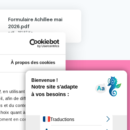
Formulaire Achillee mai
2026.pdf
pdf - 181.87 Ko
À propos des cookies
e Cancer
 en utilisant des
, afin de diffuser des
s et du contenu, ainsi que de
oix quant à l'utilisation de
moment en consultant la