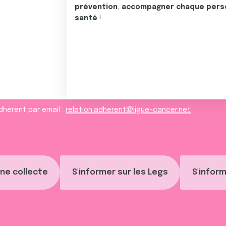
prévention
,
accompagner chaque pers
santé
!
dhèrent par email :
relation.adherent@ligue-cancer.net
ne collecte
S'informer sur les Legs
S'inform