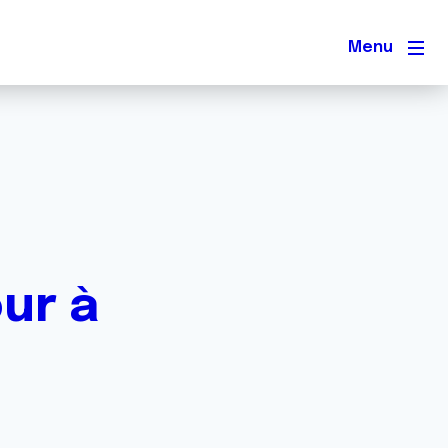
Men
our à