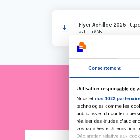
Flyer Achillée 2025_0.p
pdf - 1.96 Mo
Consentement
Je sout
Utilisation responsable de 
Nous et
nos 1022 partenair
technologies comme les cooki
publicités et du contenu per
réaliser des études d’audienc
vos données et à leurs final
Déclaration relative aux cooki