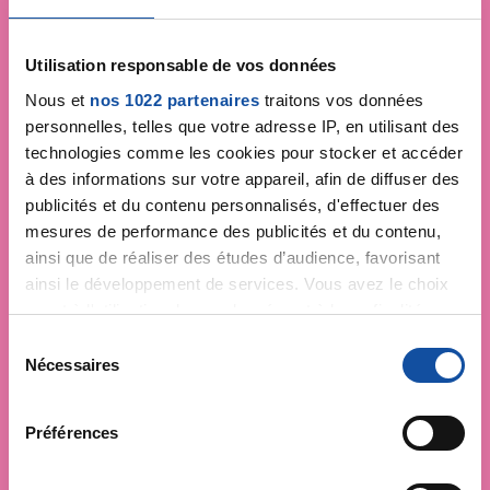
Utilisation responsable de vos données
Nous et
nos 1022 partenaires
traitons vos données
personnelles, telles que votre adresse IP, en utilisant des
technologies comme les cookies pour stocker et accéder
à des informations sur votre appareil, afin de diffuser des
publicités et du contenu personnalisés, d'effectuer des
mesures de performance des publicités et du contenu,
ainsi que de réaliser des études d’audience, favorisant
ainsi le développement de services. Vous avez le choix
quant à l'utilisation de vos données et à leurs finalités.
Vous pouvez modifier ou retirer votre consentement à
S
tout moment en consultant la Déclaration relative aux
Nécessaires
é
cookies ou en cliquant sur l'icône de confidentialité.
l
e
Préférences
Si vous le permettez, nous aimerions également :
c
Collecter des informations sur votre localisation
t