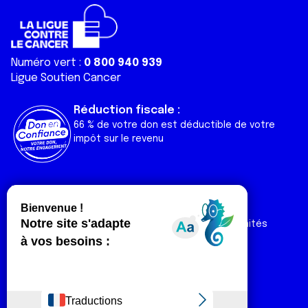
Numéro vert :
0 800 940 939
Ligue Soutien Cancer
Réduction fiscale :
66 % de votre don est déductible de votre
impôt sur le revenu
Liens utiles
Espaces
Nos actualités
Forum
Nos publications
Espace Ligue & comités
Contact
Espace chercheur
Devenir partenaire
Espace presse
Magazine Vivre
Intranet