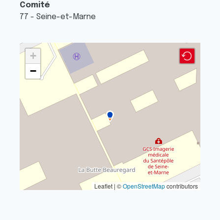
Comité
77 - Seine-et-Marne
+
−
Leaflet | ©
OpenStreetMap
contributors