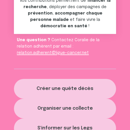
services.
Vos contributions permettent de
financer la
recherche
, déployer des campagnes de
prévention
,
accompagner chaque
personne malade
et faire vivre la
démocratie en santé
!
Une question ?
Contactez Coralie de la
relation adhèrent par email :
relation.adherent@ligue-cancer.net
Créer une quête décès
Organiser une collecte
S'informer sur les Legs