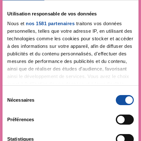
Utilisation responsable de vos données
Nous et
nos 1581 partenaires
traitons vos données
personnelles, telles que votre adresse IP, en utilisant des
technologies comme les cookies pour stocker et accéder
à des informations sur votre appareil, afin de diffuser des
publicités et du contenu personnalisés, d'effectuer des
mesures de performance des publicités et du contenu,
ainsi que de réaliser des études d’audience, favorisant
ainsi le développement de services. Vous avez le choix
quant à l'utilisation de vos données et à leurs finalités.
Vous pouvez modifier ou retirer votre consentement à
S
tout moment en consultant la Déclaration relative aux
Nécessaires
é
cookies ou en cliquant sur l'icône de confidentialité.
l
e
Préférences
Si vous le permettez, nous aimerions également :
c
Collecter des informations sur votre localisation
t
géographique qui peuvent être précises à plusieurs
i
Statistiques