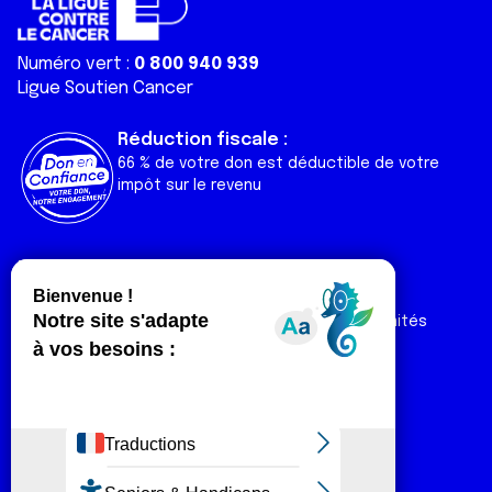
Numéro vert :
0 800 940 939
Ligue Soutien Cancer
Réduction fiscale :
66 % de votre don est déductible de votre
impôt sur le revenu
Liens utiles
Espaces
Nos actualités
Forum
Nos publications
Espace Ligue & comités
Contact
Espace chercheur
Devenir partenaire
Espace presse
Magazine Vivre
Intranet
Réseaux sociaux