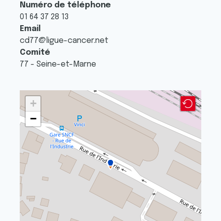
Numéro de téléphone
01 64 37 28 13
Email
cd77@ligue-cancer.net
Comité
77 - Seine-et-Marne
+
−