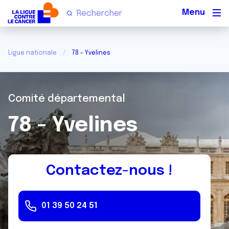
Men
Ligue nationale
78 - Yvelines
Comité départemental
78 - Yvelines
Contactez-nous !
01 39 50 24 51