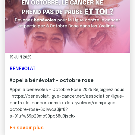
15 JUIN 2025
BÉNÉVOLAT
Appel à bénévolat - octobre rose
Appel à bénévoles - Octobre Rose 2025 Rejoignez nous
: https://benevolat.ligue-cancer.net/association/ligue-
contre-le-cancer-comite-des-yvelines/campagne-
octobre-rose-6x1vvca3jrr8?
s=91ufw69p29mo99pc68u9jsckx
En savoir plus