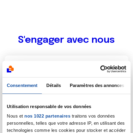
S'engager avec nous
DEVENIR BENEVOLE
Qui peut être bénévole à La Ligue contre le
Consentement
Détails
Paramètres des annonces
cancer ?
Utilisation responsable de vos données
Quelles sont les fonctions accessibles aux
bénévoles ?
Nous et
nos 1022 partenaires
traitons vos données
personnelles, telles que votre adresse IP, en utilisant des
technologies comme les cookies pour stocker et accéder
Quel temps donner ?