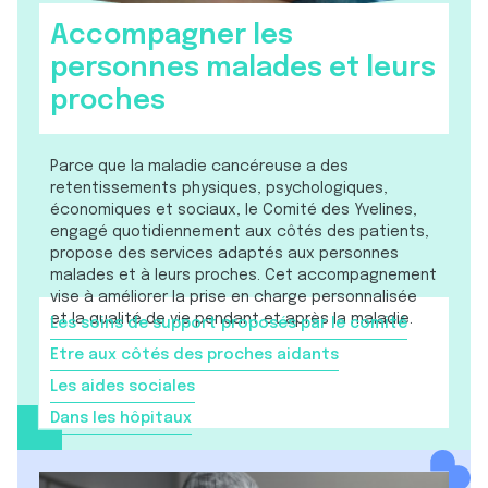
Accompagner les
personnes malades et leurs
proches
Parce que la maladie cancéreuse a des
retentissements physiques, psychologiques,
économiques et sociaux, le Comité des Yvelines,
engagé quotidiennement aux côtés des patients,
propose des services adaptés aux personnes
malades et à leurs proches. Cet accompagnement
vise à améliorer la prise en charge personnalisée
et la qualité de vie pendant et après la maladie.
Les soins de support proposés par le comité
Etre aux côtés des proches aidants
Les aides sociales
Dans les hôpitaux