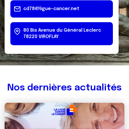
cd78@ligue-cancer.net
80 Bis Avenue du Général Leclerc
78220
VIROFLAY
Nos dernières actualités