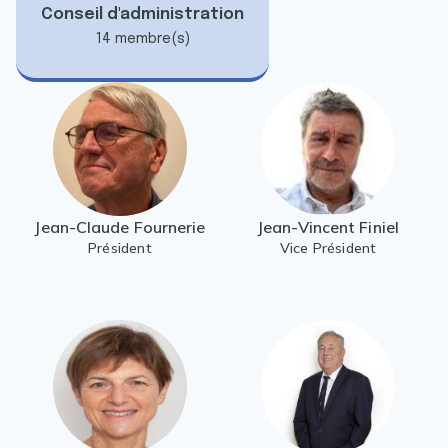
9
0
0
0
0
9
3
Conseil d'administration
0
0
0
0
0
0
3
14 membre(s)
3
3
0
9
0
0
0
0
0
9
0
0
0
Jean-Claude Fournerie
Jean-Vincent Finiel
Président
Vice Président