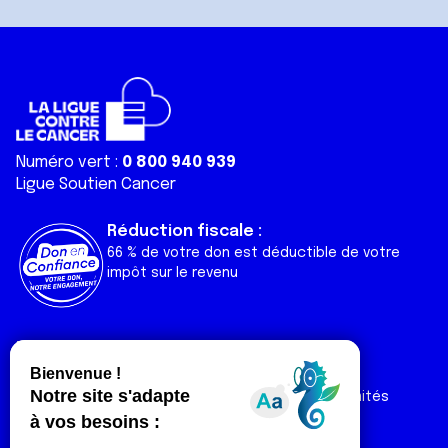
Numéro vert :
0 800 940 939
Ligue Soutien Cancer
Réduction fiscale :
66 % de votre don est déductible de votre
impôt sur le revenu
Liens utiles
Espaces
Nos actualités
Forum
Nos publications
Espace Ligue & comités
Contact
Espace chercheur
Devenir partenaire
Espace presse