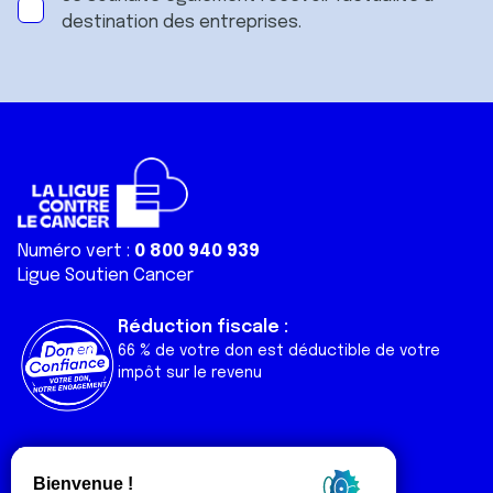
destination des entreprises.
Numéro vert :
0 800 940 939
Ligue Soutien Cancer
Réduction fiscale :
66 % de votre don est déductible de votre
impôt sur le revenu
Liens utiles
Espaces
Nos actualités
Forum