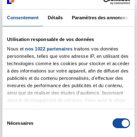
Forum Armand Peugeot
45 Rue Jean Pierre Timbaud,
Consentement
Détails
Paramètres des annonces
78300 Poissy
Utilisation responsable de vos données
Galerie commerciale Sartrouville
Nous et
nos 1022 partenaires
traitons vos données
Avenue Robert-Schuman
personnelles, telles que votre adresse IP, en utilisant des
78500 Sartrouville
technologies comme les cookies pour stocker et accéder
à des informations sur votre appareil, afin de diffuser des
publicités et du contenu personnalisés, d'effectuer des
Le Sémaphore
mesures de performance des publicités et du contenu,
6 Mail des Ecoliers
ainsi que de réaliser des études d’audience, favorisant
78340 Les Clayes-sous-Bois
ainsi le développement de services. Vous avez le choix
quant à l'utilisation de vos données et à leurs finalités.
Vous pouvez modifier ou retirer votre consentement à
S
Maison de santé de Thoiry
tout moment en consultant la Déclaration relative aux
Nécessaires
é
10bis rue de la Mare Agrad
cookies ou en cliquant sur l'icône de confidentialité.
l
78770 Thoiry