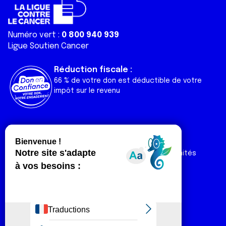
Numéro vert :
0 800 940 939
Ligue Soutien Cancer
Réduction fiscale :
66 % de votre don est déductible de votre
impôt sur le revenu
Liens utiles
Espaces
Nos actualités
Forum
Nos publications
Espace Ligue & comités
Contact
Espace chercheur
Devenir partenaire
Espace presse
Magazine Vivre
Intranet
Réseaux sociaux