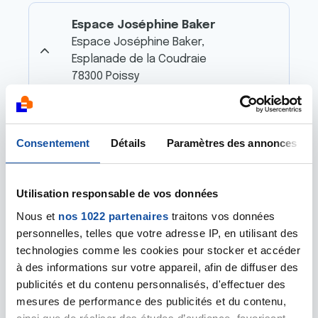
Espace Joséphine Baker
Espace Joséphine Baker,
Esplanade de la Coudraie
78300 Poissy
Estaminet Magny Les Hameaux
Consentement
Détails
Paramètres des annonces
Place du 19 mars 1962
Magny les Hameaux
Utilisation responsable de vos données
Nous et
nos 1022 partenaires
traitons vos données
Forum Armand Peugeot
personnelles, telles que votre adresse IP, en utilisant des
45 Rue Jean Pierre Timbaud,
technologies comme les cookies pour stocker et accéder
78300 Poissy
à des informations sur votre appareil, afin de diffuser des
publicités et du contenu personnalisés, d'effectuer des
mesures de performance des publicités et du contenu,
Galerie commerciale Sartrouville