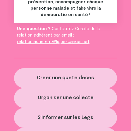
prévention
,
accompagner chaque
personne malade
et faire vivre la
démocratie en santé
!
Une question ?
Contactez Coralie de la
relation adhèrent par email :
relation.adherent@ligue-cancer.net
Créer une quête décès
Organiser une collecte
S'informer sur les Legs