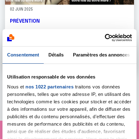
02 JUIN 2025
PRÉVENTION
Juin Vert - Promotion du dépistage du cancer
du col de l'utérus
Une femme sur trois ne fait pas de visite annuelle chez le g
Consentement
Détails
Paramètres des annonces
En savoir plus
Utilisation responsable de vos données
Nous et
nos 1022 partenaires
traitons vos données
personnelles, telles que votre adresse IP, en utilisant des
Toutes les actualités
technologies comme les cookies pour stocker et accéder
à des informations sur votre appareil, afin de diffuser des
publicités et du contenu personnalisés, d'effectuer des
mesures de performance des publicités et du contenu,
ainsi que de réaliser des études d’audience, favorisant
ainsi le développement de services. Vous avez le choix