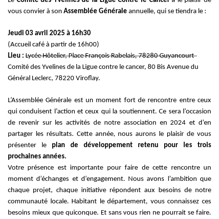
Le
Comité des Yvelines de la Ligue Contre le Cancer
a le plaisir de
vous convier à son
Assemblée Générale
annuelle, qui se tiendra le :
Jeudi 03 avril 2025 à 16h30
(Accueil café à partir de 16h00)
Lieu :
Lycée Hôtelier, Place François Rabelais, 78280 Guyancourt
Comité des Yvelines de la Ligue contre le cancer, 80 Bis Avenue du
Général Leclerc, 78220 Viroflay.
L’Assemblée Générale est
un moment fort de rencontre entre ceux
qui conduisent l’action et ceux qui la soutiennent. Ce sera
l’occasion
de revenir sur
les activités de notre association en 2024
et d’en
partager les résultats. Cette année, nous aurons le plaisir de vous
présenter le
plan de développement retenu
pour les trois
prochaines années.
Votre présence est importante pour faire de cette rencontre un
moment d’échanges et d’engagement. Nous avons l’ambition que
chaque projet, chaque initiative
répondent
aux besoins de notre
communauté locale. Habitant le département, vous connaissez ces
besoins mieux que quiconque. Et sans vous rien ne pourrait se faire.