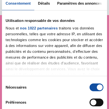
Consentement
Détails
Paramètres des annonces
Utilisation responsable de vos données
Nous et
nos 1022 partenaires
traitons vos données
Je soutiens
La Ligue
personnelles, telles que votre adresse IP, en utilisant des
technologies comme les cookies pour stocker et accéder
contre le cancer
à des informations sur votre appareil, afin de diffuser des
publicités et du contenu personnalisés, d'effectuer des
mesures de performance des publicités et du contenu,
ainsi que de réaliser des études d’audience, favorisant
ainsi le développement de services. Vous avez le choix
quant à l'utilisation de vos données et à leurs finalités.
Vous pouvez modifier ou retirer votre consentement à
S
tout moment en consultant la Déclaration relative aux
Nécessaires
é
cookies ou en cliquant sur l'icône de confidentialité.
l
e
Préférences
Si vous le permettez, nous aimerions également :
c