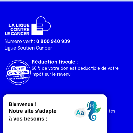
Numéro vert :
0 800 940 939
Ligue Soutien Cancer
Réduction fiscale :
66 % de votre don est déductible de votre
impôt sur le revenu
Liens utiles
Espaces
Nos actualités
Forum
Nos publications
Espace Ligue & comités
Contact
Espace chercheur
Devenir partenaire
Espace presse
Magazine Vivre
Intranet