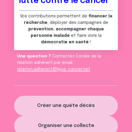
lutte contre le cancer
Vos contributions permettent de
financer la
recherche
, déployer des campagnes de
prévention
,
accompagner chaque
personne malade
et faire vivre la
démocratie en santé
!
Une question ?
Contactez Coralie de la
relation adhèrent par email :
relation.adherent@ligue-cancer.net
Créer une quête décès
Organiser une collecte