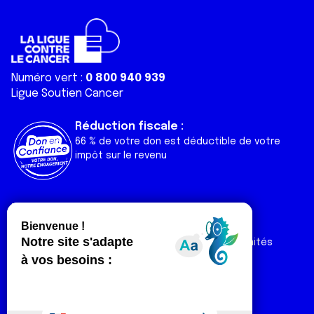
Numéro vert :
0 800 940 939
Ligue Soutien Cancer
Réduction fiscale :
66 % de votre don est déductible de votre
impôt sur le revenu
Liens utiles
Espaces
Nos actualités
Forum
Nos publications
Espace Ligue & comités
Contact
Espace chercheur
Devenir partenaire
Espace presse
Magazine Vivre
Intranet