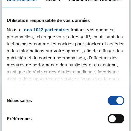
Utilisation responsable de vos données
18 JUIN 2025
Nous et
nos 1022 partenaires
traitons vos données
PRÉVENTION
personnelles, telles que votre adresse IP, en utilisant des
Les dangers du soleil sur notre organisme
technologies comme les cookies pour stocker et accéder
à des informations sur votre appareil, afin de diffuser des
Quels sont les vrais risques du soleil sur votre santé ?
publicités et du contenu personnalisés, d'effectuer des
En savoir plus
mesures de performance des publicités et du contenu,
ainsi que de réaliser des études d’audience, favorisant
ainsi le développement de services. Vous avez le choix
quant à l'utilisation de vos données et à leurs finalités.
Vous pouvez modifier ou retirer votre consentement à
S
tout moment en consultant la Déclaration relative aux
Nécessaires
é
cookies ou en cliquant sur l'icône de confidentialité.
l
e
Préférences
Si vous le permettez, nous aimerions également :
c
Collecter des informations sur votre localisation
t