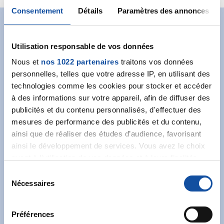
Consentement
Détails
Paramètres des annonces
Abonnez-vous à notre
Utilisation responsable de vos données
newsletter
Nous et
nos 1022 partenaires
traitons vos données
personnelles, telles que votre adresse IP, en utilisant des
Recevez l’actualité de la Ligue.
technologies comme les cookies pour stocker et accéder
à des informations sur votre appareil, afin de diffuser des
publicités et du contenu personnalisés, d'effectuer des
mesures de performance des publicités et du contenu,
ainsi que de réaliser des études d’audience, favorisant
ainsi le développement de services. Vous avez le choix
J'accepte les
conditions générales
et souhaite
quant à l'utilisation de vos données et à leurs finalités.
m'abonner.
Vous pouvez modifier ou retirer votre consentement à
S
tout moment en consultant la Déclaration relative aux
Nécessaires
é
Je souhaite également recevoir l'actualité à
cookies ou en cliquant sur l'icône de confidentialité.
l
destination des entreprises.
e
Préférences
Si vous le permettez, nous aimerions également :
c