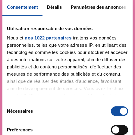
Consentement
Détails
Paramètres des annonces
Utilisation responsable de vos données
Nous et
nos 1022 partenaires
traitons vos données
personnelles, telles que votre adresse IP, en utilisant des
technologies comme les cookies pour stocker et accéder
à des informations sur votre appareil, afin de diffuser des
publicités et du contenu personnalisés, d'effectuer des
mesures de performance des publicités et du contenu,
ainsi que de réaliser des études d’audience, favorisant
ainsi le développement de services. Vous avez le choix
quant à l'utilisation de vos données et à leurs finalités.
Vous pouvez modifier ou retirer votre consentement à
S
tout moment en consultant la Déclaration relative aux
Nécessaires
é
cookies ou en cliquant sur l'icône de confidentialité.
l
Faites un don et
e
Préférences
Si vous le permettez, nous aimerions également :
c