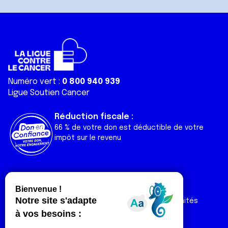
Numéro vert :
0 800 940 939
Ligue Soutien Cancer
Réduction fiscale :
66 % de votre don est déductible de votre
impôt sur le revenu
Liens utiles
Espaces
Nos actualités
Forum
Nos publications
Espace Ligue & comités
Contact
Espace chercheur
Devenir partenaire
Espace presse