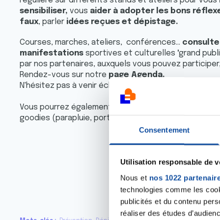
régulière sur différents stands et ateliers pour vous
sensibiliser,
vous
aider à adopter les bons réflex
faux
, parler
idées reçues et dépistage.
Courses, marches, ateliers, conférences...
consultez
manifestations
sportives et culturelles
'
grand publ
par nos partenaires, auxquels vous pouvez participer
Rendez-vous sur notre
page Agenda.
N'hésitez pas à venir échanger et poser vos question
Vous pourrez également soutenir la Ligue contre le 
goodies (parapluie, porte clés, gourdes, stylos...
Consentement
Cliquez ici
Utilisation responsable de 
Nous et
nos 1022 partenair
technologies comme les cooki
publicités et du contenu per
réaliser des études d’audienc