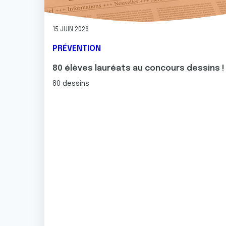
e
n
t
15 JUIN 2026
e
PRÉVENTION
m
e
80 élèves lauréats au concours dessins !
n
80 dessins
t