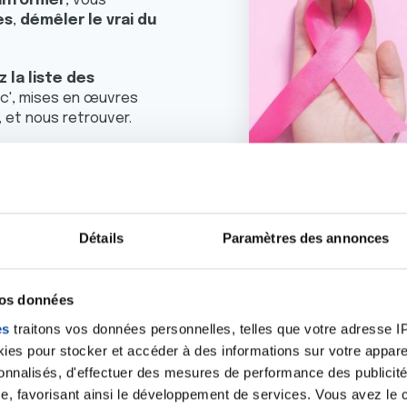
informer
, vous
es
,
démêler le
vrai du
 la liste des
ic', mises en œuvres
, et nous retrouver.
s.
cancer en achetant des
Détails
Paramètres des annonces
vos données
es
traitons vos données personnelles, telles que votre adresse IP,
es pour stocker et accéder à des informations sur votre appareil
sonnalisés, d'effectuer des mesures de performance des publicité
e, favorisant ainsi le développement de services. Vous avez le ch