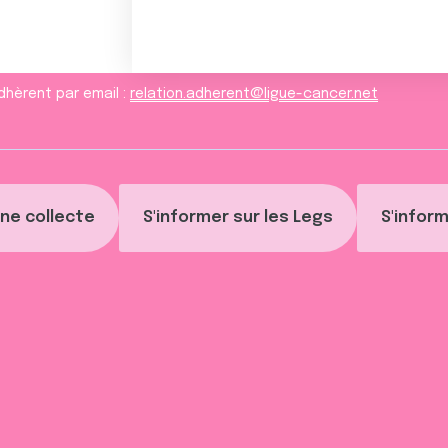
dhèrent par email :
relation.adherent@ligue-cancer.net
ne collecte
S'informer sur les Legs
S'inform