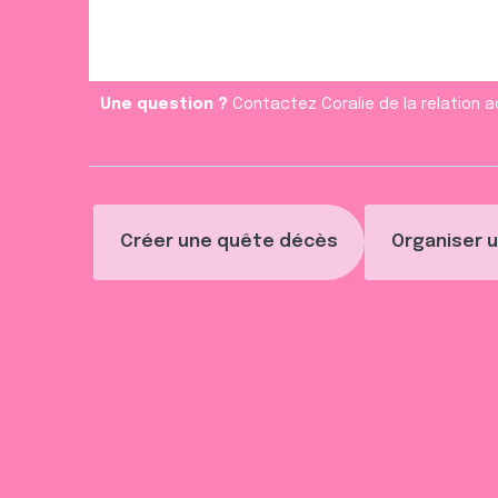
e
n
t
Une question ?
Contactez Coralie de la relation a
Créer une quête décès
Organiser u