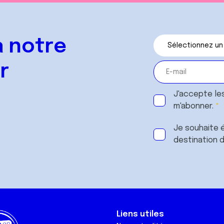
 notre
r
J'accepte le
m'abonner.
Je souhaite é
destination 
Liens utiles