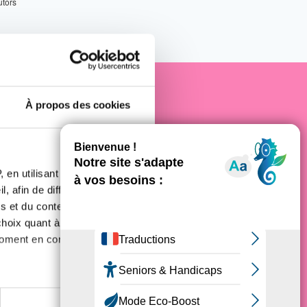
utors
À propos des cookies
e cancer
 en utilisant des
, afin de diffuser des
s et du contenu, ainsi que de
oix quant à l'utilisation de
moment en consultant la