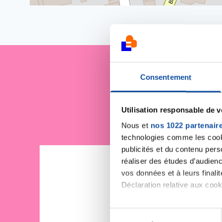
Consentement
Je sout
Utilisation responsable de 
Nous et
nos 1022 partenair
technologies comme les cooki
publicités et du contenu per
réaliser des études d’audienc
vos données et à leurs final
Déclaration relative aux cooki
Si vous le permettez, nous a
S