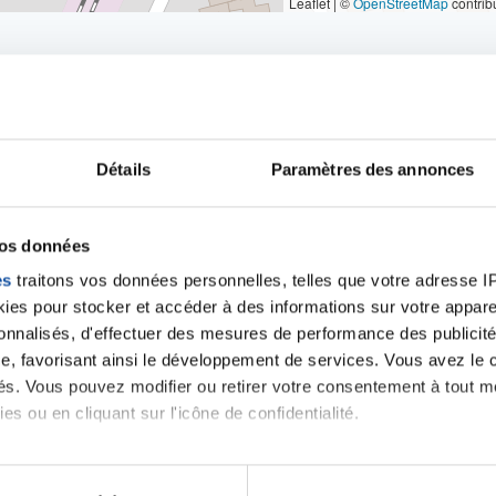
Leaflet | ©
OpenStreetMap
contrib
Détails
Paramètres des annonces
iens
la Ligue contre l
vos données
es
traitons vos données personnelles, telles que votre adresse IP,
es pour stocker et accéder à des informations sur votre appareil
sonnalisés, d'effectuer des mesures de performance des publicité
e, favorisant ainsi le développement de services. Vous avez le ch
ités. Vous pouvez modifier ou retirer votre consentement à tout 
es ou en cliquant sur l'icône de confidentialité.
imerions également :