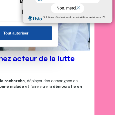
es à plusieurs mètres près
Marketing
s spécifiques (empreintes
, reportez-vous à la
section «
claration sur les cookies.
Tout autoriser
nnalités relatives aux médias
on de notre site avec nos
 d'autres informations que
nez acteur de la lutte
 la recherche
, déployer des campagnes de
onne malade
et faire vivre la
démocratie en