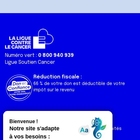
Numéro vert :
0 800 940 939
Ligue Soutien Cancer
Réduction fiscale :
66 % de votre don est déductible de votre
impôt sur le revenu
Liens utiles
Espaces
Nos actualités
Forum
Nos publications
Espace Ligue & comités
Contact
Espace chercheur