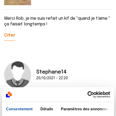
Merci Rob, je me suis refait un kif de "quand je t'aime "
ça faisait longtemps !
Citer
Stephane14
20/10/2021 - 22:20
Bon moi ce que je vois c'est que j'ai affaire à une belle
brochette de gourmandes et gourmands.....
Consentement
Détails
Paramètres des annonces