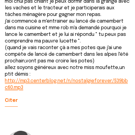
moi chui pas chiant je peux dormir dans la grange avec
les vaches et le tracteur et je participerais aux
tâches ménagère pour gagner mon repas.
j'ai commencé a m'entrainer au lancé de camembert
dans ma cuisine et mme rob m'a demandé pourquoi je
lance le camembert et je lui ai répondu " tu peux pas
comprendre ma pauvre lucette ".
(quand je vais raconter çà a mes potes que j'ai une
compète de lancé de camembert dans les alpes l'été
prochain,vont pas me croire les potes)
allez soyons généreux avec notre miss moufette,un
ptit démis :
http://mp3.centerblog.net/n/nostalgieforever/539bb
c60.mp3
Citer