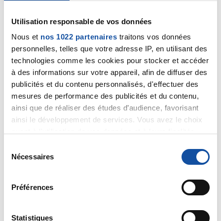
Tiens en parlant de brochettes ce serait pas la saison
des St Jacques par hasard ......une tite brochette de
Utilisation responsable de vos données
St Jacques flambées au calva avec une purée mi
celeri mi carottes
Nous et
nos 1022 partenaires
traitons vos données
personnelles, telles que votre adresse IP, en utilisant des
Alors kikenveu ?
technologies comme les cookies pour stocker et accéder
Stephane
à des informations sur votre appareil, afin de diffuser des
publicités et du contenu personnalisés, d'effectuer des
Citer
mesures de performance des publicités et du contenu,
ainsi que de réaliser des études d’audience, favorisant
ainsi le développement de services. Vous avez le choix
quant à l'utilisation de vos données et à leurs finalités.
Vous pouvez modifier ou retirer votre consentement à
S
tout moment en consultant la Déclaration relative aux
Nécessaires
é
rob
cookies ou en cliquant sur l'icône de confidentialité.
l
20/10/2021 - 22:41
e
Préférences
Si vous le permettez, nous aimerions également :
c
Collecter des informations sur votre localisation
t
un peu que j'en veux mon neveu!!!!!!! et d'ailleurs a la
géographique qui peuvent être précises à plusieurs
i
Statistiques