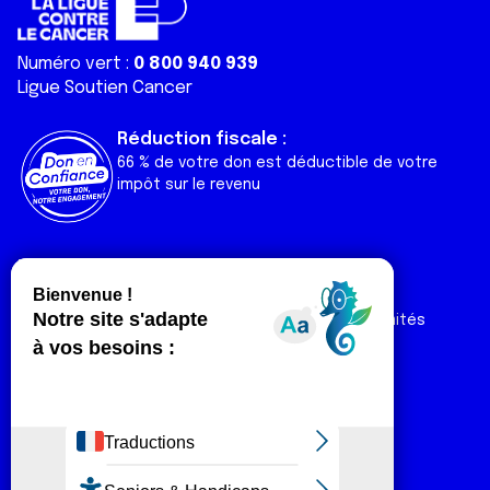
Numéro vert :
0 800 940 939
Ligue Soutien Cancer
Réduction fiscale :
66 % de votre don est déductible de votre
impôt sur le revenu
Liens utiles
Espaces
Nos actualités
Forum
Nos publications
Espace Ligue & comités
Contact
Espace chercheur
Devenir partenaire
Espace presse
Magazine Vivre
Intranet
Réseaux sociaux