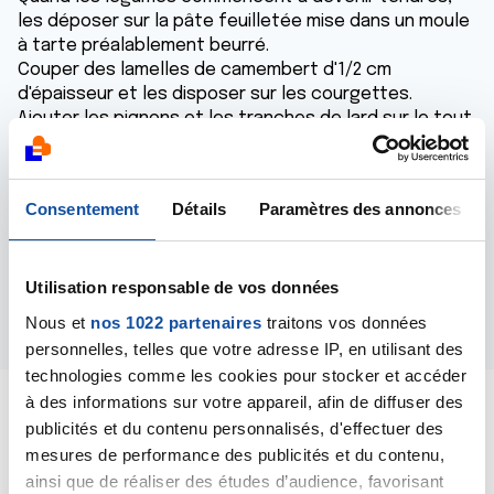
les déposer sur la pâte feuilletée mise dans un moule
à tarte préalablement beurré.
Couper des lamelles de camembert d'1/2 cm
d'épaisseur et les disposer sur les courgettes.
Ajouter les pignons et les tranches de lard sur le tout.
Enfourner dans un four chaud à 200°, thermostat 6-7
25 à 30 ms
Servir bien chaud!
Consentement
Détails
Paramètres des annonces
recette Normande:
Servir avec une laitue ou autre salade de saison
ps / avec modération c'est une bombe ce truc là......
Utilisation responsable de vos données
Répondre
Nous et
nos 1022 partenaires
traitons vos données
personnelles, telles que votre adresse IP, en utilisant des
technologies comme les cookies pour stocker et accéder
à des informations sur votre appareil, afin de diffuser des
publicités et du contenu personnalisés, d'effectuer des
mesures de performance des publicités et du contenu,
ainsi que de réaliser des études d’audience, favorisant
Moufette