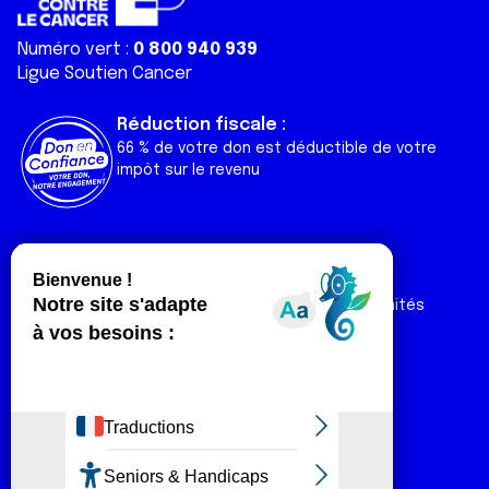
Numéro vert :
0 800 940 939
Ligue Soutien Cancer
Réduction fiscale :
66 % de votre don est déductible de votre
impôt sur le revenu
Liens utiles
Espaces
Nos actualités
Forum
Nos publications
Espace Ligue & comités
Contact
Espace chercheur
Devenir partenaire
Espace presse
Magazine Vivre
Intranet
Réseaux sociaux