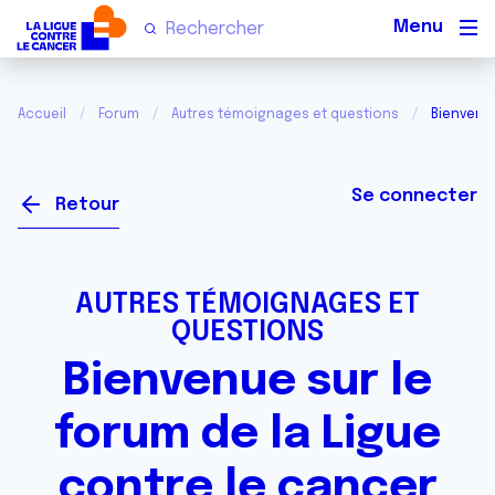
Men
Accueil
Forum
Autres témoignages et questions
Bienvenue
Se connecter
Retour
AUTRES TÉMOIGNAGES ET
QUESTIONS
Bienvenue sur le
forum de la Ligue
contre le cancer