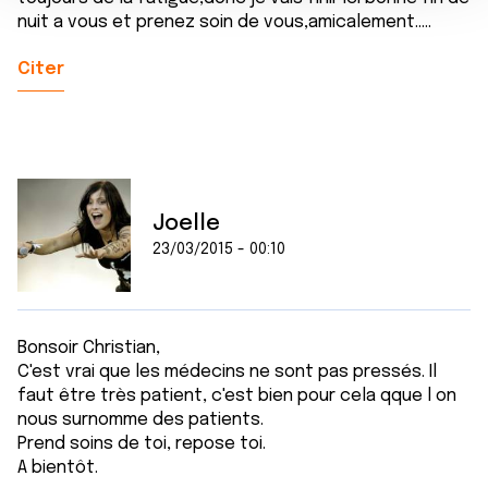
e
partageons également des informations sur l'utilisation de
nuit a vous et prenez soin de vous,amicalement.....
n
notre site avec nos partenaires de médias sociaux, de
t
publicité et d'analyse, qui peuvent combiner celles-ci
Citer
avec d'autres informations que vous leur avez fournies
ou qu'ils ont collectées lors de votre utilisation de leurs
services.
Joelle
23/03/2015 - 00:10
Bonsoir Christian,
C'est vrai que les médecins ne sont pas pressés. Il
faut être très patient, c'est bien pour cela qque l on
nous surnomme des patients.
Prend soins de toi, repose toi.
A bientôt.