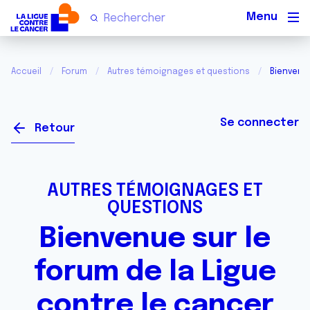
Men
Accueil
Forum
Autres témoignages et questions
Bienvenue
Se connecter
Retour
AUTRES TÉMOIGNAGES ET
QUESTIONS
Bienvenue sur le
forum de la Ligue
contre le cancer