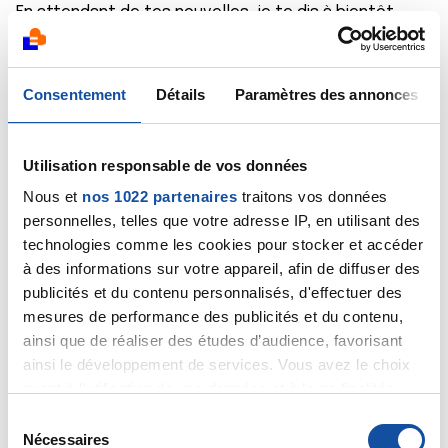
En attendant de tes nouvelles, je te dis à bientôt.
Bise.
Citer
Consentement
Détails
Paramètres des annonces
Utilisation responsable de vos données
Nous et
nos 1022 partenaires
traitons vos données
Joelle
personnelles, telles que votre adresse IP, en utilisant des
technologies comme les cookies pour stocker et accéder
21/02/2014 - 13:58
à des informations sur votre appareil, afin de diffuser des
publicités et du contenu personnalisés, d'effectuer des
mesures de performance des publicités et du contenu,
Bonjour Christian,
ainsi que de réaliser des études d’audience, favorisant
ainsi le développement de services. Vous avez le choix
Comment vas tu ? Tu as passé tes examens ! toutes
quant à l'utilisation de vos données et à leurs finalités.
les personnes du canapé attendent de tes nouvelles.
Vous pouvez modifier ou retirer votre consentement à
S
J'espère que tu auras ce message.
tout moment en consultant la Déclaration relative aux
Nécessaires
A bientôt.
é