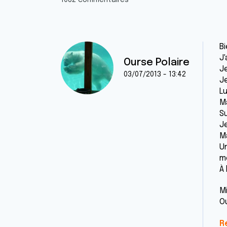
1082 commentaires
B
J
Ourse Polaire
J
03/07/2013 - 13:42
J
Lu
M
Su
J
Ma
U
m
À 
Mi
O
R