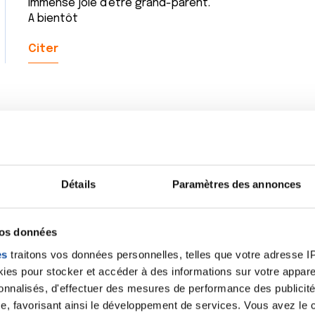
immense joie d'être grand-parent.
A bientôt
Citer
Cc Joelle
je le voie demain avec ma fille elle conduira il y a 60 k
peux froid.Ma fille par a la dance elle rentre que dem
Détails
Paramètres des annonces
repos,voila pas grand chose;bon W.K et a plus....
Citer
vos données
es
traitons vos données personnelles, telles que votre adresse IP,
es pour stocker et accéder à des informations sur votre appareil
sonnalisés, d'effectuer des mesures de performance des publicité
e, favorisant ainsi le développement de services. Vous avez le ch