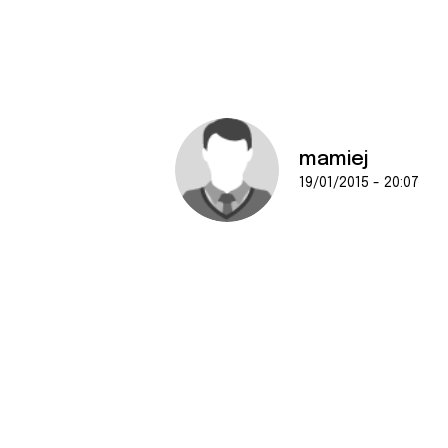
e
n
t
e
m
e
n
mamiej
t
19/01/2015 - 20:07