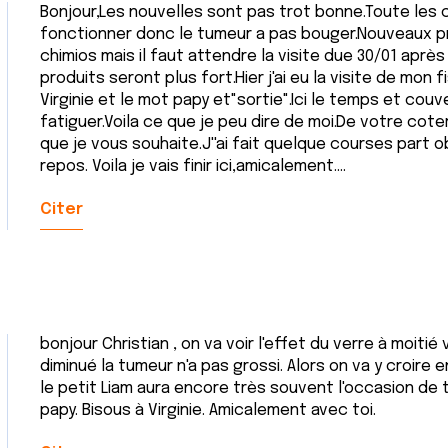
Bonjour,Les nouvelles sont pas trot bonne.Toute les c
fonctionner donc le tumeur a pas bouger.Nouveaux p
chimios mais il faut attendre la visite due 30/01 après 
produits seront plus fort.Hier j'ai eu la visite de mon 
Virginie et le mot papy et"sortie".Ici le temps et couv
fatiguer.Voila ce que je peu dire de moi.De votre cote
que je vous souhaite.J''ai fait quelque courses part 
repos. Voila je vais finir ici,amicalement....
Citer
bonjour Christian , on va voir l'effet du verre à moitié
diminué la tumeur n'a pas grossi. Alors on va y croire
le petit Liam aura encore très souvent l'occasion de 
papy. Bisous à Virginie. Amicalement avec toi.