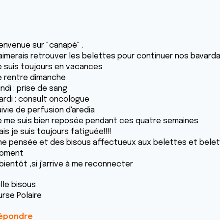
ienvenue sur "canapé" .
'aimerais retrouver les belettes pour continuer nos bavard
e suis toujours en vacances
e rentre dimanche
ndi : prise de sang
ardi : consult oncologue
ivie de perfusion d'aredia
e me suis bien reposée pendant ces quatre semaines
is je suis toujours fatiguée!!!!
ne pensée et des bisous affectueux aux belettes et belets 
oment
bientôt ,si j'arrive à me reconnecter
lle bisous
urse Polaire
épondre