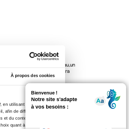
ms qui nous sépare.Ici il fait beau,un
ain.Je suis fatiguer donc ça sera
À propos des cookies
 en utilisant des
, afin de diffuser des
s et du contenu, ainsi que de
oix quant à l'utilisation de