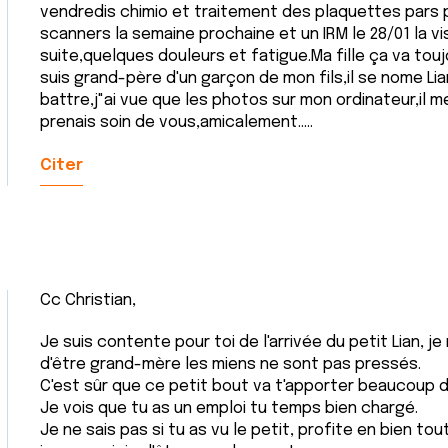
vendredis chimio et traitement des plaquettes pars pe
scanners la semaine prochaine et un IRM le 28/01 la visi
suite,quelques douleurs et fatigue.Ma fille ça va toujo
suis grand-père d'un garçon de mon fils,il se nome L
battre,j"ai vue que les photos sur mon ordinateur,il me t
prenais soin de vous,amicalement.....
Citer
Cc Christian,
Je suis contente pour toi de l'arrivée du petit Lian, j
d'être grand-mère les miens ne sont pas pressés.
C'est sûr que ce petit bout va t'apporter beaucoup de 
Je vois que tu as un emploi tu temps bien chargé.
Je ne sais pas si tu as vu le petit, profite en bien to