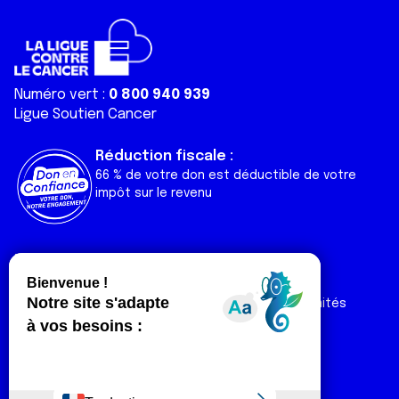
Numéro vert :
0 800 940 939
Ligue Soutien Cancer
Réduction fiscale :
66 % de votre don est déductible de votre
impôt sur le revenu
Liens utiles
Espaces
Nos actualités
Forum
Nos publications
Espace Ligue & comités
Contact
Espace chercheur
Devenir partenaire
Espace presse
Magazine Vivre
Intranet