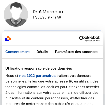
Dr A.Marceau
17/05/2019 - 17:50
Bonjour,
Un carcinome de l'endomètre, c'est la même chose
qu'un cancer du corps de l'utérus. Et ce cancer s'est
Consentement
Détails
Paramètres des annonces
propagé au foie puisqu'on parle de métastases
hépatiques.
Bien cordialement
Utilisation responsable de vos données
Dr A.Marceau
Nous et
nos 1022 partenaires
traitons vos données
Citer
personnelles, telles que votre adresse IP, en utilisant des
technologies comme les cookies pour stocker et accéder
à des informations sur votre appareil, afin de diffuser des
publicités et du contenu personnalisés, d'effectuer des
mesures de performance des publicités et du contenu,