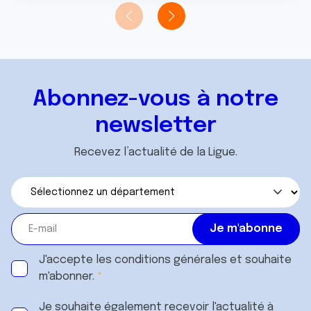
t
publicité et d'analyse, qui peuvent combiner celles-ci
avec d'autres informations que vous leur avez fournies
ou qu'ils ont collectées lors de votre utilisation de leurs
services.
Abonnez-vous à notre
newsletter
Recevez l’actualité de la Ligue.
J'accepte les
conditions générales
et souhaite
m'abonner.
Je souhaite également recevoir l'actualité à