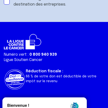
destination des entreprises.
Numéro vert :
0 800 940 939
Ligue Soutien Cancer
Réduction fiscale :
66 % de votre don est déductible de votre
impôt sur le revenu
Liens utiles
Espaces
Nos actualités
Forum