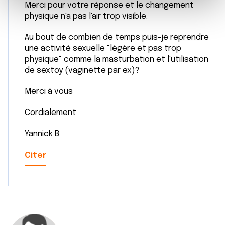
e
et les annonces, d'offrir des fonctionnalités relatives aux
Merci pour votre réponse et le changement
m
médias sociaux et d'analyser notre trafic. Nous
physique n'a pas l'air trop visible.
e
partageons également des informations sur l'utilisation de
n
notre site avec nos partenaires de médias sociaux, de
Au bout de combien de temps puis-je reprendre
une activité sexuelle "légère et pas trop
t
publicité et d'analyse, qui peuvent combiner celles-ci
physique" comme la masturbation et l'utilisation
avec d'autres informations que vous leur avez fournies
de sextoy (vaginette par ex)?
ou qu'ils ont collectées lors de votre utilisation de leurs
services.
Merci à vous
Cordialement
Yannick B
Citer