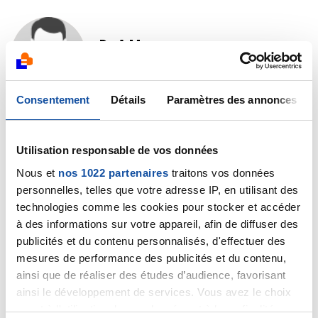
Dr A.Marceau
09/01/2026 - 19:33
Consentement
Détails
Paramètres des annonces
Bonjour,
Utilisation responsable de vos données
Après une orchidectomie, on peut vivre avec un
Nous et
nos 1022 partenaires
traitons vos données
testicule unique, sans problème de fertilité ni
problème érectile. Bien sûr, la fertilité peut être
personnelles, telles que votre adresse IP, en utilisant des
altérée si un traitement de type chimiothérapie est
technologies comme les cookies pour stocker et accéder
prescrit par la suite, auquel cas une procédure de
à des informations sur votre appareil, afin de diffuser des
conservation du sperme est proposée.
publicités et du contenu personnalisés, d'effectuer des
mesures de performance des publicités et du contenu,
Quant à l'esthétique, c'est une question plus
ainsi que de réaliser des études d’audience, favorisant
personnelle bien sûr, l'appréciation peut être
ainsi le développement de services. Vous avez le choix
différente d'une personne à une autre.
quant à l'utilisation de vos données et à leurs finalités.