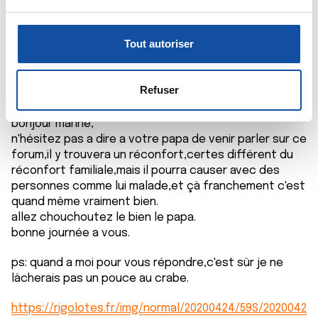
(empreintes digitales).
u
c
Pour en savoir plus sur le traitement de vos données
o
personnelles et définir vos préférences, reportez-vous à
rob
Tout autoriser
n
la
section « Détails »
. Vous pouvez modifier ou retirer
14/10/2020 - 09:54
s
votre consentement à tout moment à partir de la
e
déclaration sur les cookies.
Refuser
n
t
Les cookies nous permettent de personnaliser le contenu
bonjour marine,
e
n'hésitez pas a dire a votre papa de venir parler sur ce
et les annonces, d'offrir des fonctionnalités relatives aux
forum,il y trouvera un réconfort,certes différent du
m
médias sociaux et d'analyser notre trafic. Nous
réconfort familiale,mais il pourra causer avec des
e
partageons également des informations sur l'utilisation de
personnes comme lui malade,et çà franchement c'est
n
notre site avec nos partenaires de médias sociaux, de
quand même vraiment bien.
t
publicité et d'analyse, qui peuvent combiner celles-ci
allez chouchoutez le bien le papa.
avec d'autres informations que vous leur avez fournies
bonne journée a vous.
ou qu'ils ont collectées lors de votre utilisation de leurs
services.
ps: quand a moi pour vous répondre,c'est sûr je ne
lâcherais pas un pouce au crabe.
https://rigolotes.fr/img/normal/20200424/59S/2020042