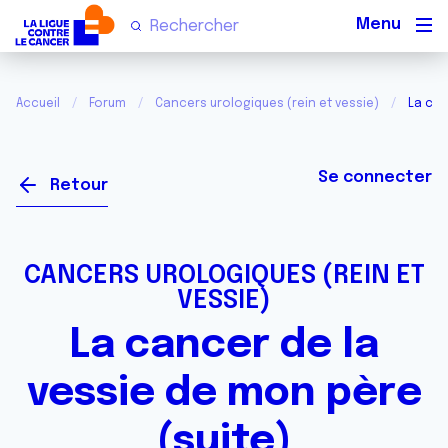
Men
Accueil
Forum
Cancers urologiques (rein et vessie)
La can
Se connecter
Retour
CANCERS UROLOGIQUES (REIN ET
VESSIE)
La cancer de la
vessie de mon père
(suite)