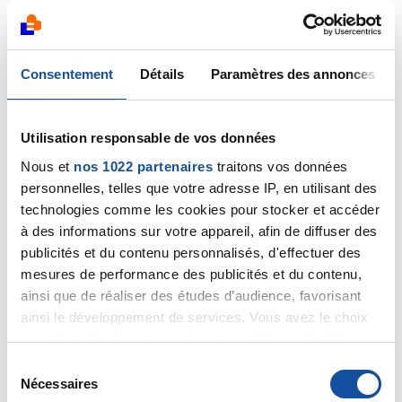
17/09/2025
Commentaire
de la discussion
témoignage
Consentement
Détails
Paramètres des annonces
carcinome infiltrant non spécifique
17/09/2025
Utilisation responsable de vos données
Commentaire
de la discussion
Reconstruction
mammaire
Nous et
nos 1022 partenaires
traitons vos données
personnelles, telles que votre adresse IP, en utilisant des
16/09/2025
technologies comme les cookies pour stocker et accéder
Commentaire
de la discussion
témoignage
à des informations sur votre appareil, afin de diffuser des
carcinome infiltrant non spécifique
publicités et du contenu personnalisés, d'effectuer des
mesures de performance des publicités et du contenu,
16/09/2025
ainsi que de réaliser des études d’audience, favorisant
Création de la discussion
Reconstruction
ainsi le développement de services. Vous avez le choix
mammaire
quant à l'utilisation de vos données et à leurs finalités.
Vous pouvez modifier ou retirer votre consentement à
S
24/08/2025
tout moment en consultant la Déclaration relative aux
Nécessaires
é
Commentaire
de la discussion
Erreur de