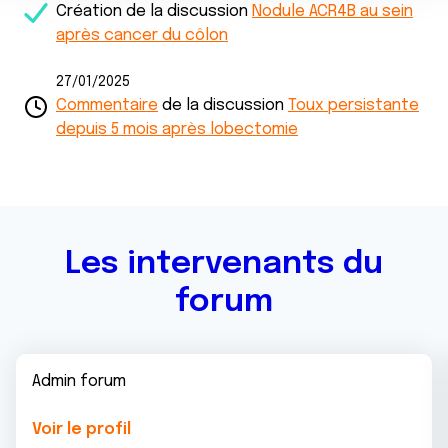
Création de la discussion
Nodule ACR4B au sein
n
notre site avec nos partenaires de médias sociaux, de
après cancer du côlon
t
publicité et d'analyse, qui peuvent combiner celles-ci
avec d'autres informations que vous leur avez fournies
27/01/2025
ou qu'ils ont collectées lors de votre utilisation de leurs
Commentaire
de la discussion
Toux persistante
services.
depuis 5 mois après lobectomie
Les intervenants du
forum
Admin forum
Voir le profil