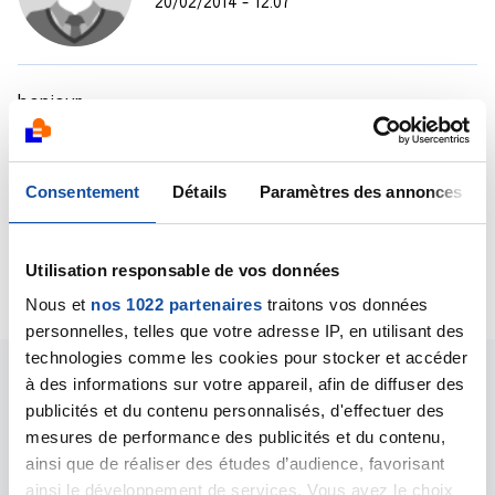
20/02/2014 - 12:07
bonjour
Ne vous posez pas de questions si possible profitez
des bons moment personne peut vous dire l'avenir
même les docteurs
Consentement
Détails
Paramètres des annonces
Bonne journée
AV
Utilisation responsable de vos données
Citer
Nous et
nos 1022 partenaires
traitons vos données
personnelles, telles que votre adresse IP, en utilisant des
technologies comme les cookies pour stocker et accéder
à des informations sur votre appareil, afin de diffuser des
publicités et du contenu personnalisés, d'effectuer des
mesures de performance des publicités et du contenu,
ainsi que de réaliser des études d’audience, favorisant
Les intervenants du
ainsi le développement de services. Vous avez le choix