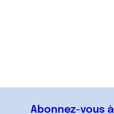
Accueil
D'autres questions ? Retrouvez l'intégralité
du contenu sur la page d'accueil Mes droits,
mes démarches.
Accéder
Abonnez-vous à