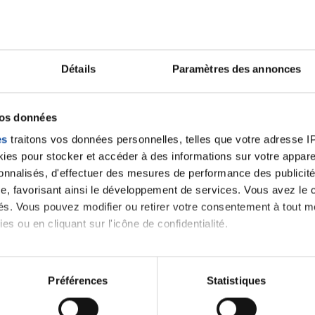
La consultation d'un psychiatre en libéral est pr
sous réserve que celui-ci vous remette la feuille
La maladie peut avoir un impact sur votre vie fam
Détails
Paramètres des annonces
Centre d'Information sur les Droits des Femm
conseils, un soutien et vous orienter vers des con
vos données
Pour en savoir plus
es
traitons vos données personnelles, telles que votre adresse IP,
es pour stocker et accéder à des informations sur votre appareil
sonnalisés, d'effectuer des mesures de performance des publicité
Le soutien psychologique Brochure de la Ligue
e, favorisant ainsi le développement de services. Vous avez le ch
La carte des CMPP (Centres Médico-Psycho-
ités. Vous pouvez modifier ou retirer votre consentement à tout 
Centre d’Information sur les Droits des Femme
es ou en cliquant sur l'icône de confidentialité.
imerions également :
Partager :
tions sur votre localisation géographique qui peuvent être précis
Préférences
Statistiques
eil en l'analysant activement pour en relever les caractéristique