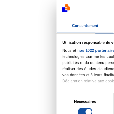
Consentement
Utilisation responsable de 
Nous et
nos 1022 partenair
technologies comme les cooki
publicités et du contenu per
réaliser des études d’audienc
vos données et à leurs final
Déclaration relative aux cooki
Si vous le permettez, nous a
S
Collecter des informa
Nécessaires
é
Identifier votre appar
l
digitales).
e