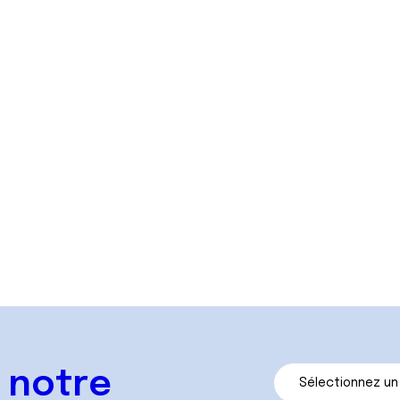
Glossaire
Tous les termes et sigles que vous pourriez
avoir du mal à comprendre.
Accéder
 notre