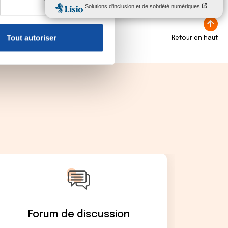
, reportez-vous à la
section «
claration sur les cookies.
Tout autoriser
Retour en haut
nnalités relatives aux médias
on de notre site avec nos
 d'autres informations que
Forum de discussion