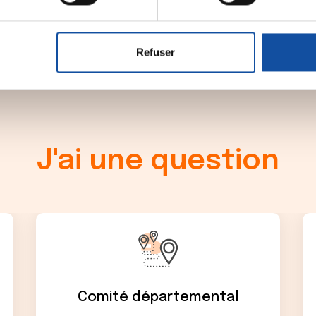
aitement de vos données personnelles et définir vos préférences
er ou retirer votre consentement à tout moment à partir de la dé
Refuser
e personnaliser le contenu et les annonces, d'offrir des fonctio
rafic. Nous partageons également des informations sur l'utilisati
, de publicité et d'analyse, qui peuvent combiner celles-ci avec
ils ont collectées lors de votre utilisation de leurs services.
J'ai une question
Comité départemental