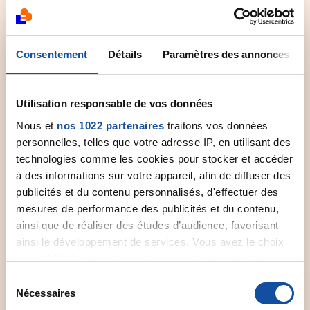
0 800 940 939
Consentement
Détails
Paramètres des annonces
Utilisation responsable de vos données
Nous et
nos 1022 partenaires
traitons vos données
Comité départemental
personnelles, telles que votre adresse IP, en utilisant des
technologies comme les cookies pour stocker et accéder
Contactez le comité départemental de la Ligue
à des informations sur votre appareil, afin de diffuser des
près de chez vous pour obtenir plus
publicités et du contenu personnalisés, d'effectuer des
d'informations.
mesures de performance des publicités et du contenu,
ainsi que de réaliser des études d’audience, favorisant
Sélectionner un comité
ainsi le développement de services. Vous avez le choix
quant à l'utilisation de vos données et à leurs finalités.
Vous pouvez modifier ou retirer votre consentement à
S
tout moment en consultant la Déclaration relative aux
Nécessaires
é
cookies ou en cliquant sur l'icône de confidentialité.